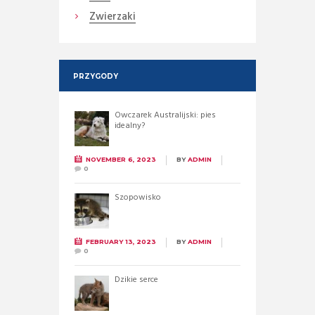
Zwierzaki
PRZYGODY
Owczarek Australijski: pies
idealny?
NOVEMBER 6, 2023
BY
ADMIN
0
Szopowisko
FEBRUARY 13, 2023
BY
ADMIN
0
Dzikie serce