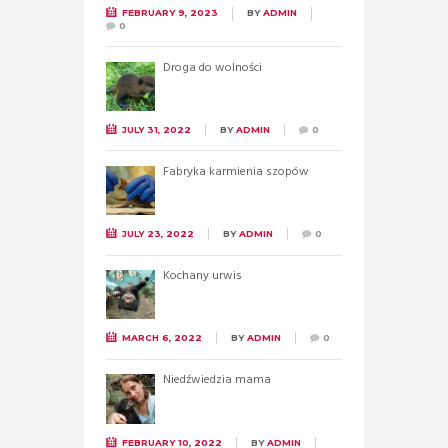
FEBRUARY 9, 2023
BY
ADMIN
0
Droga do wolności
JULY 31, 2022
BY
ADMIN
0
Fabryka karmienia szopów
JULY 23, 2022
BY
ADMIN
0
Kochany urwis
MARCH 6, 2022
BY
ADMIN
0
Niedźwiedzia mama
FEBRUARY 10, 2022
BY
ADMIN