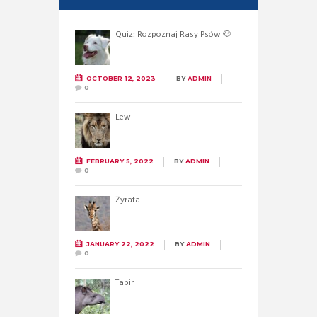
Quiz: Rozpoznaj Rasy Psów 🐶
OCTOBER 12, 2023
BY
ADMIN
0
Lew
FEBRUARY 5, 2022
BY
ADMIN
0
Żyrafa
JANUARY 22, 2022
BY
ADMIN
0
Tapir