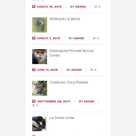
MARCH 10, 2019
BY
ADMIN
0
Wildtracks w Belize
MARCH 7, 2019
BY
ADMIN
0
Endangered Primate Rescue
Center
JUNE 17, 2018
BY
ADMIN
0
Criadouro Onca Pintada
SEPTEMBER 28, 2017
BY
ADMIN
0
La Senda Verde