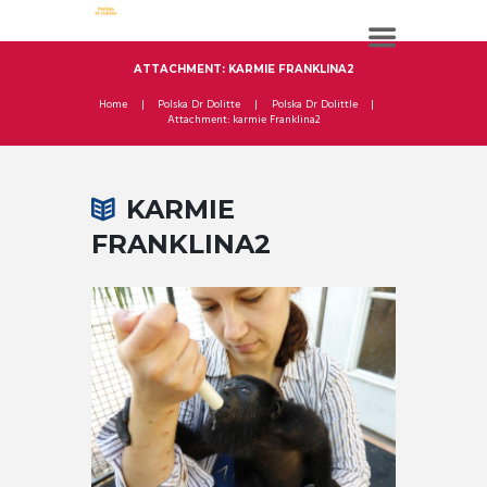
ATTACHMENT: KARMIE FRANKLINA2
Home
Polska Dr Dolitte
Polska Dr Dolittle
Attachment: karmie Franklina2
KARMIE
FRANKLINA2