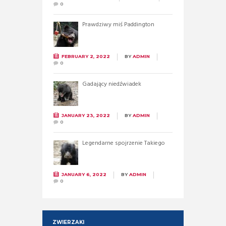
0
Prawdziwy miś Paddington
FEBRUARY 2, 2022
BY
ADMIN
0
Gadający niedźwiadek
JANUARY 23, 2022
BY
ADMIN
0
Legendarne spojrzenie Takiego
JANUARY 6, 2022
BY
ADMIN
0
ZWIERZAKI