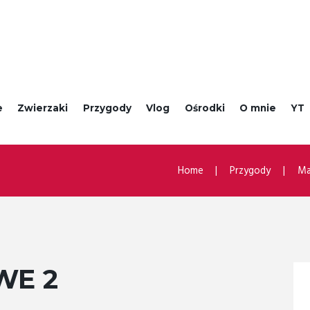
e
Zwierzaki
Przygody
Vlog
Ośrodki
O mnie
YT
Home
Przygody
Ma
WE 2