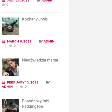
JULY 23, 2022
BY
ADMIN
0
Kochany urwis
MARCH 6, 2022
BY
ADMIN
0
Niedźwiedzia mama
FEBRUARY 10, 2022
BY
ADMIN
0
Prawdziwy miś
Paddington