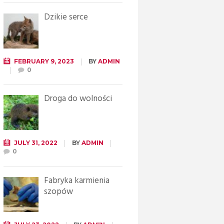
Dzikie serce
FEBRUARY 9, 2023
BY
ADMIN
0
Droga do wolności
JULY 31, 2022
BY
ADMIN
0
Fabryka karmienia
szopów