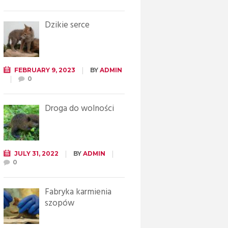
Dzikie serce
FEBRUARY 9, 2023
BY
ADMIN
0
Droga do wolności
JULY 31, 2022
BY
ADMIN
0
Fabryka karmienia
szopów