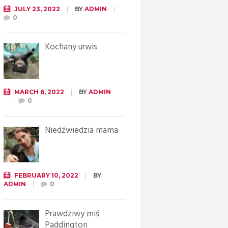
JULY 23, 2022
BY
ADMIN
0
Kochany urwis
MARCH 6, 2022
BY
ADMIN
0
Niedźwiedzia mama
FEBRUARY 10, 2022
BY
ADMIN
0
Prawdziwy miś
Paddington