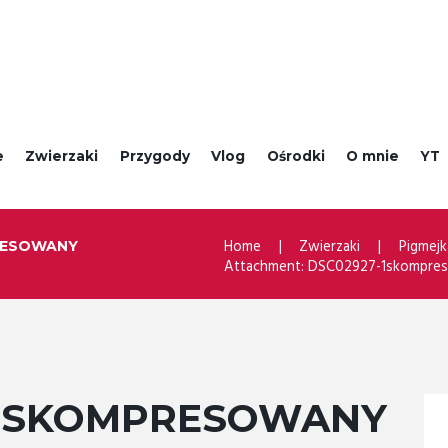
e
Zwierzaki
Przygody
Vlog
Ośrodki
O mnie
YT
Home
Zwierzaki
Pigmejk
RESOWANY
Attachment: DSC02927-1skompre
-1SKOMPRESOWANY