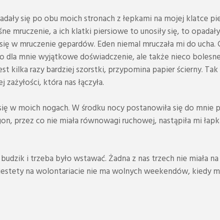
ładały się po obu moich stronach z łepkami na mojej klatce p
śne mruczenie, a ich klatki piersiowe to unosiły się, to opada
ię w mruczenie gepardów. Eden niemal mruczała mi do ucha. Cz
o to dla mnie wyjątkowe doświadczenie, ale także nieco bolesne
jest kilka razy bardziej szorstki, przypomina papier ścierny. T
j zażyłości, która nas łączyła.
się w moich nogach. W środku nocy postanowiła się do mnie p
on, przez co nie miała równowagi ruchowej, nastąpiła mi łapk
 budzik i trzeba było wstawać. Żadna z nas trzech nie miała na
Niestety na wolontariacie nie ma wolnych weekendów, kiedy m