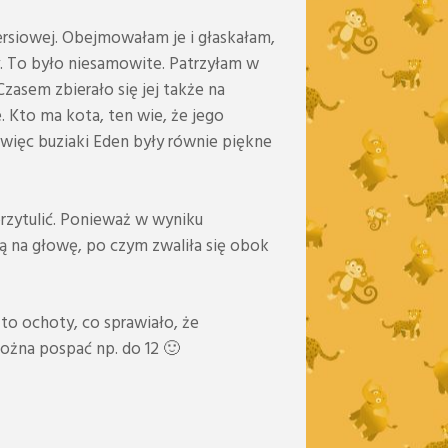
iersiowej. Obejmowałam je i głaskałam,
ły. To było niesamowite. Patrzyłam w
asem zbierało się jej także na
. Kto ma kota, ten wie, że jego
ak więc buziaki Eden były równie piękne
rzytulić. Ponieważ w wyniku
ą na głowę, po czym zwaliła się obok
 to ochoty, co sprawiało, że
ożna pospać np. do 12 🙂