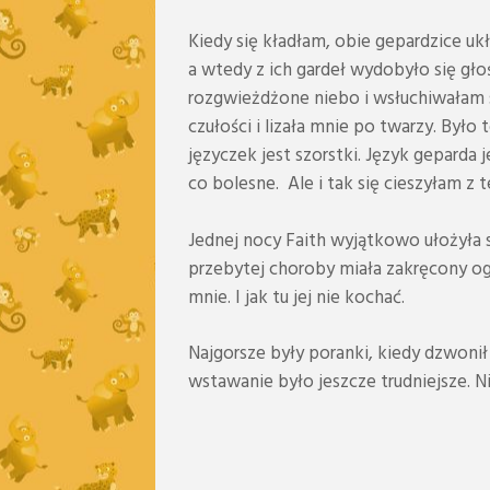
Kiedy się kładłam, obie gepardzice uk
a wtedy z ich gardeł wydobyło się gło
rozgwieżdżone niebo i wsłuchiwałam s
czułości i lizała mnie po twarzy. Był
języczek jest szorstki. Język geparda 
co bolesne. Ale i tak się cieszyłam z te
Jednej nocy Faith wyjątkowo ułożyła 
przebytej choroby miała zakręcony og
mnie. I jak tu jej nie kochać.
Najgorsze były poranki, kiedy dzwonił
wstawanie było jeszcze trudniejsze. 