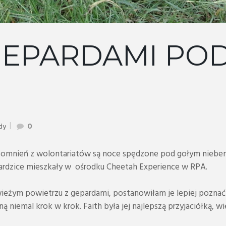
 GEPARDAMI PO
dy
0
pomnień z wolontariatów są noce spędzone pod gołym niebem 
epardzice mieszkały w ośrodku Cheetah Experience w RPA.
eżym powietrzu z gepardami, postanowiłam je lepiej poznać.
ą niemal krok w krok. Faith była jej najlepszą przyjaciółką, wi