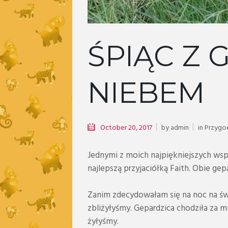
ŚPIĄC Z
NIEBEM
October 20, 2017
by
admin
in
Przygo
Jednymi z moich najpiękniejszych ws
najlepszą przyjaciółką Faith. Obie g
Zanim zdecydowałam się na noc na świ
zbliżyłyśmy. Gepardzica chodziła za mn
żyłyśmy.