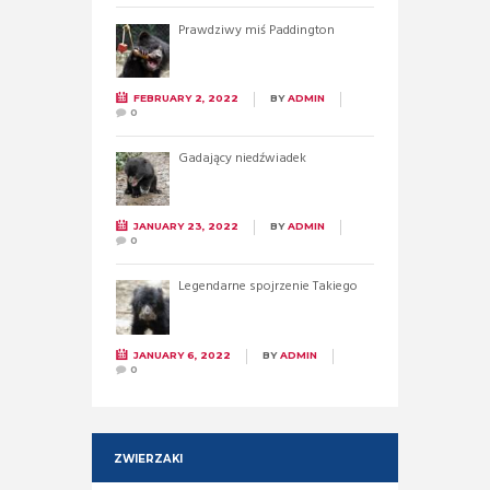
Prawdziwy miś Paddington
FEBRUARY 2, 2022
BY
ADMIN
0
Gadający niedźwiadek
JANUARY 23, 2022
BY
ADMIN
0
Legendarne spojrzenie Takiego
JANUARY 6, 2022
BY
ADMIN
0
ZWIERZAKI