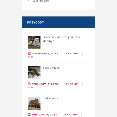
Zwierzaki
PRZYGODY
Owczarek Australijski: pies
idealny?
NOVEMBER 6, 2023
BY
ADMIN
0
Szopowisko
FEBRUARY 13, 2023
BY
ADMIN
0
Dzikie serce
FEBRUARY 9, 2023
BY
ADMIN