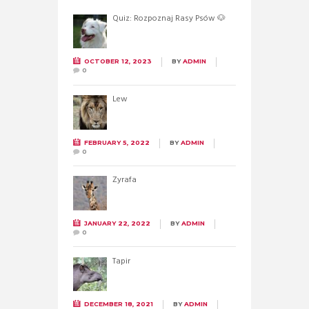
Quiz: Rozpoznaj Rasy Psów 🐶
OCTOBER 12, 2023
BY
ADMIN
0
Lew
FEBRUARY 5, 2022
BY
ADMIN
0
Żyrafa
JANUARY 22, 2022
BY
ADMIN
0
Tapir
DECEMBER 18, 2021
BY
ADMIN