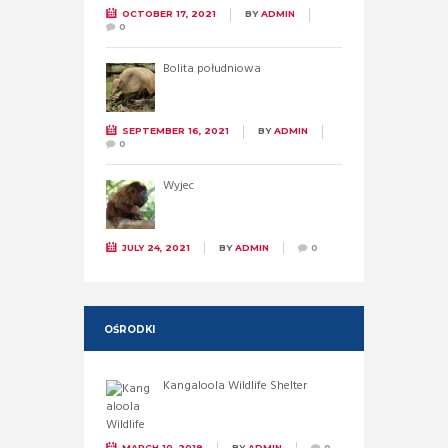
OCTOBER 17, 2021
BY
ADMIN
0
Bolita południowa
SEPTEMBER 16, 2021
BY
ADMIN
0
Wyjec
JULY 24, 2021
BY
ADMIN
0
OŚRODKI
Kangaloola Wildlife Shelter
MARCH 10, 2019
BY
ADMIN
0