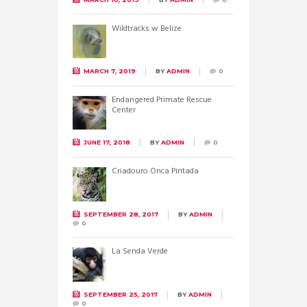
Wildtracks w Belize
MARCH 7, 2019
BY
ADMIN
0
Endangered Primate Rescue
Center
JUNE 17, 2018
BY
ADMIN
0
Criadouro Onca Pintada
SEPTEMBER 28, 2017
BY
ADMIN
0
La Senda Verde
SEPTEMBER 25, 2017
BY
ADMIN
0