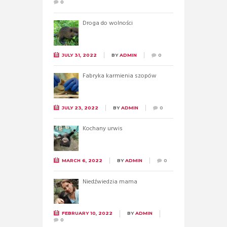
0
Droga do wolności
JULY 31, 2022
BY
ADMIN
0
Fabryka karmienia szopów
JULY 23, 2022
BY
ADMIN
0
Kochany urwis
MARCH 6, 2022
BY
ADMIN
0
Niedźwiedzia mama
FEBRUARY 10, 2022
BY
ADMIN
0