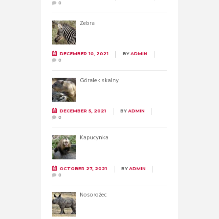
0
Zebra
DECEMBER 10, 2021
BY
ADMIN
0
Góralek skalny
DECEMBER 5, 2021
BY
ADMIN
0
Kapucynka
OCTOBER 27, 2021
BY
ADMIN
0
Nosorożec