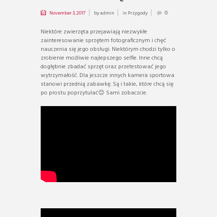
November 3, 2017
by
admin
in
Przygody
0
Niektóre zwierzęta przejawiają niezwykłe
zainteresowanie sprzętem fotograficznym i chęć
nauczenia się jego obsługi. Niektórym chodzi tylko o
zrobienie możliwie najlepszego selfie. Inne chcą
dogłębnie zbadać sprzęt oraz przetestować jego
wytrzymałość. Dla jeszcze innych kamera sportowa
stanowi przednią zabawkę. Są i takie, które chcą się
po prostu poprzytulać😊 Sami zobaczcie.