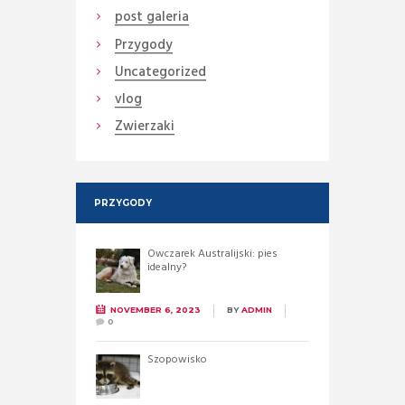
post galeria
Przygody
Uncategorized
vlog
Zwierzaki
PRZYGODY
Owczarek Australijski: pies
idealny?
NOVEMBER 6, 2023
BY
ADMIN
0
Szopowisko