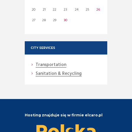
20
21
22
23
24
25
26
27
28
29
30
CITY SERVICES
Transportation
Sanitation & Recycling
Hosting znajduje się w firmie elcaro.pl