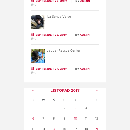
SEPTEMBER 28, 2017
BY
ADMIN
0
La Senda Verde
SEPTEMBER 25, 2017
BY
ADMIN
0
Jaguar Rescue Center
SEPTEMBER 24, 2017
BY
ADMIN
0
LISTOPAD
2017
P
W
Ś
C
P
S
N
1
2
3
4
5
6
7
8
9
10
11
12
13
14
15
16
17
18
19