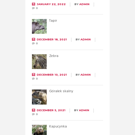
JANUARY 22, 2022
BY
ADMIN
0
Tapir
DECEMBER 18, 2021
BY
ADMIN
0
Zebra
DECEMBER 10, 2021
BY
ADMIN
0
Góralek skalny
DECEMBER 5, 2021
BY
ADMIN
0
Kapucynka