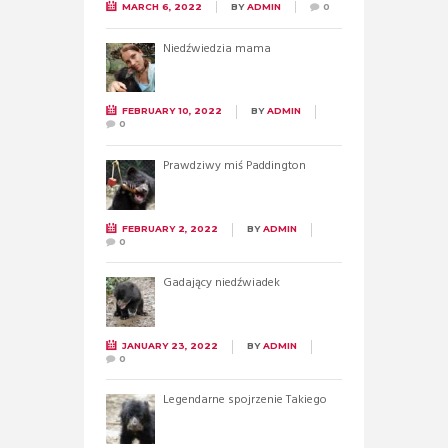
MARCH 6, 2022
BY
ADMIN
0
Niedźwiedzia mama
FEBRUARY 10, 2022
BY
ADMIN
0
Prawdziwy miś Paddington
FEBRUARY 2, 2022
BY
ADMIN
0
Gadający niedźwiadek
JANUARY 23, 2022
BY
ADMIN
0
Legendarne spojrzenie Takiego