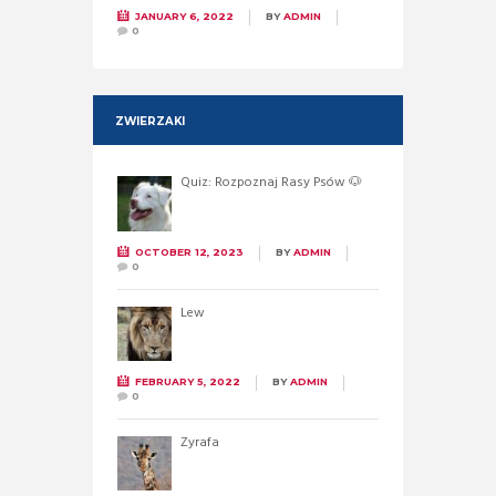
JANUARY 6, 2022
BY
ADMIN
0
ZWIERZAKI
Quiz: Rozpoznaj Rasy Psów 🐶
OCTOBER 12, 2023
BY
ADMIN
0
Lew
FEBRUARY 5, 2022
BY
ADMIN
0
Żyrafa