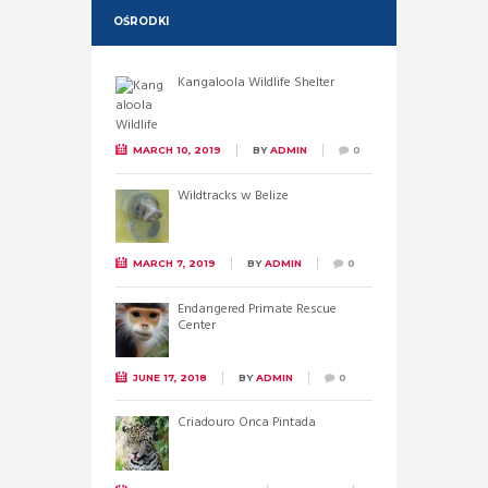
OŚRODKI
Kangaloola Wildlife Shelter
MARCH 10, 2019
BY
ADMIN
0
Wildtracks w Belize
MARCH 7, 2019
BY
ADMIN
0
Endangered Primate Rescue
Center
JUNE 17, 2018
BY
ADMIN
0
Criadouro Onca Pintada