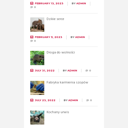
FEBRUARY 13, 2023
BY
ADMIN
0
Dzikie serce
FEBRUARY 9, 2023
BY
ADMIN
0
Droga do wolności
JULY 31, 2022
BY
ADMIN
0
Fabryka karmienia szopów
JULY 23, 2022
BY
ADMIN
0
Kochany urwis