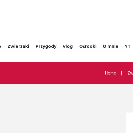
e
Zwierzaki
Przygody
Vlog
Ośrodki
O mnie
YT
Home
Zw