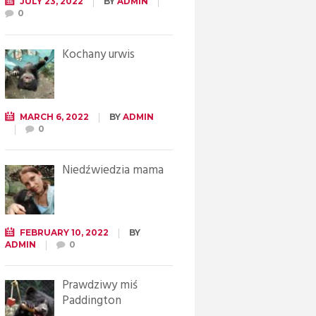
JULY 23, 2022
BY
ADMIN
0
Kochany urwis
MARCH 6, 2022
BY
ADMIN
0
Niedźwiedzia mama
FEBRUARY 10, 2022
BY
ADMIN
0
Prawdziwy miś
Paddington