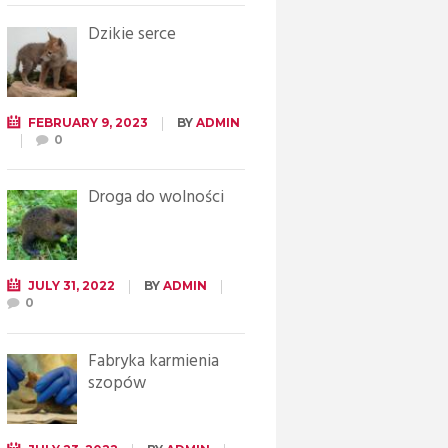
Dzikie serce
FEBRUARY 9, 2023
BY
ADMIN
0
Droga do wolności
JULY 31, 2022
BY
ADMIN
0
Fabryka karmienia
szopów