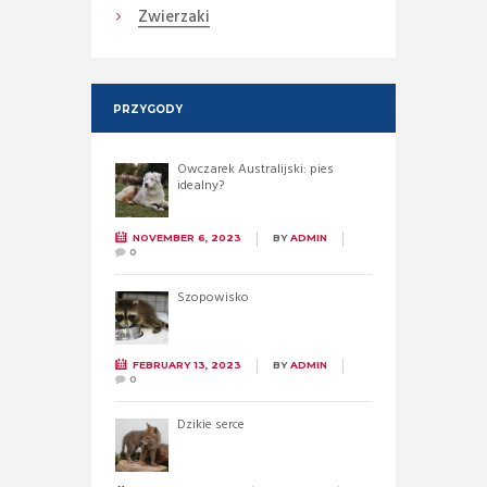
Zwierzaki
PRZYGODY
Owczarek Australijski: pies
idealny?
NOVEMBER 6, 2023
BY
ADMIN
0
Szopowisko
FEBRUARY 13, 2023
BY
ADMIN
0
Dzikie serce