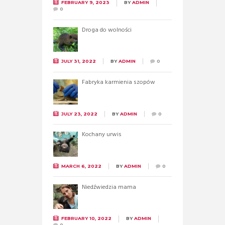
FEBRUARY 9, 2023
BY
ADMIN
0
Droga do wolności
JULY 31, 2022
BY
ADMIN
0
Fabryka karmienia szopów
JULY 23, 2022
BY
ADMIN
0
Kochany urwis
MARCH 6, 2022
BY
ADMIN
0
Niedźwiedzia mama
FEBRUARY 10, 2022
BY
ADMIN
0