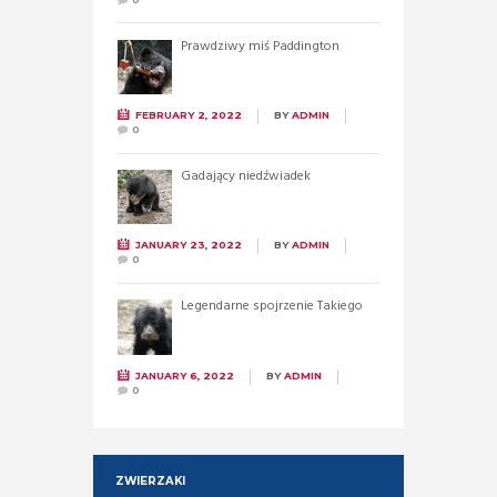
Prawdziwy miś Paddington
FEBRUARY 2, 2022
BY
ADMIN
0
Gadający niedźwiadek
JANUARY 23, 2022
BY
ADMIN
0
Legendarne spojrzenie Takiego
JANUARY 6, 2022
BY
ADMIN
0
ZWIERZAKI