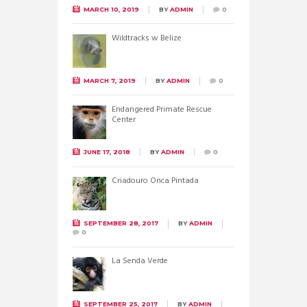
MARCH 10, 2019
BY
ADMIN
0
Wildtracks w Belize
MARCH 7, 2019
BY
ADMIN
0
Endangered Primate Rescue
Center
JUNE 17, 2018
BY
ADMIN
0
Criadouro Onca Pintada
SEPTEMBER 28, 2017
BY
ADMIN
0
La Senda Verde
SEPTEMBER 25, 2017
BY
ADMIN