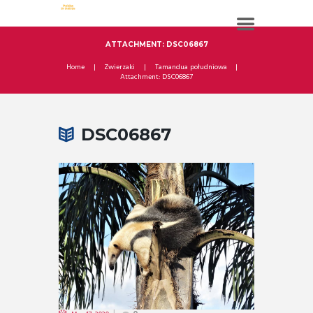
ATTACHMENT: DSC06867
Home
Zwierzaki
Tamandua południowa
Attachment: DSC06867
DSC06867