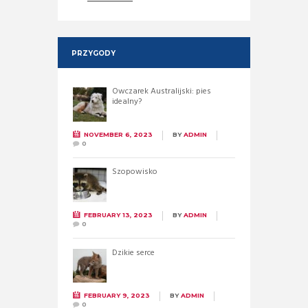
PRZYGODY
Owczarek Australijski: pies
idealny?
NOVEMBER 6, 2023
BY
ADMIN
0
Szopowisko
FEBRUARY 13, 2023
BY
ADMIN
0
Dzikie serce
FEBRUARY 9, 2023
BY
ADMIN
0