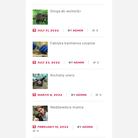
Droga do wolności
JULY 31, 2022
BY
ADMIN
0
Fabryka karmienia szopów
JULY 23, 2022
BY
ADMIN
0
Kochany urwis
MARCH 6, 2022
BY
ADMIN
0
Niedźwiedzia mama
FEBRUARY 10, 2022
BY
ADMIN
0