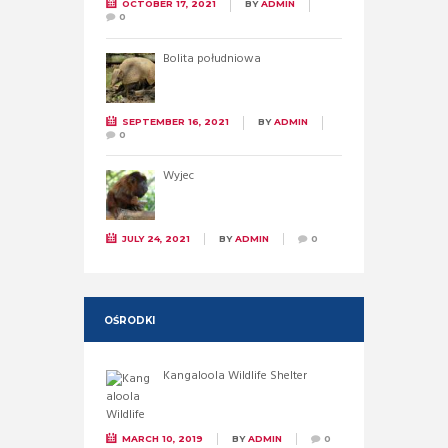
OCTOBER 17, 2021
BY
ADMIN
0
Bolita południowa
SEPTEMBER 16, 2021
BY
ADMIN
0
Wyjec
JULY 24, 2021
BY
ADMIN
0
OŚRODKI
Kangaloola Wildlife Shelter
MARCH 10, 2019
BY
ADMIN
0