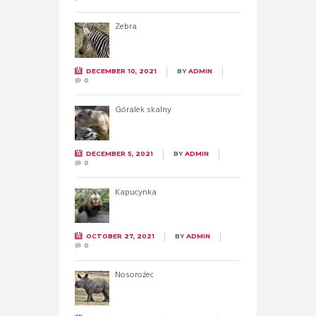
Zebra
DECEMBER 10, 2021
BY
ADMIN
0
Góralek skalny
DECEMBER 5, 2021
BY
ADMIN
0
Kapucynka
OCTOBER 27, 2021
BY
ADMIN
0
Nosorożec