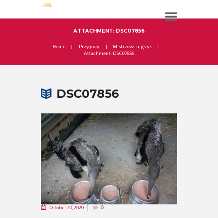
ATTACHMENT: DSC07856
Home
Przygody
Mistrzowski język
Attachment: DSC07856
DSC07856
October 20, 2020
0