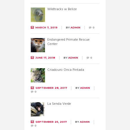
Wildtracks w Belize
MARCH 7, 2019
BY
ADMIN
0
Endangered Primate Rescue
Center
JUNE 17, 2018
BY
ADMIN
0
Criadouro Onca Pintada
SEPTEMBER 28, 2017
BY
ADMIN
0
La Senda Verde
SEPTEMBER 25, 2017
BY
ADMIN
0