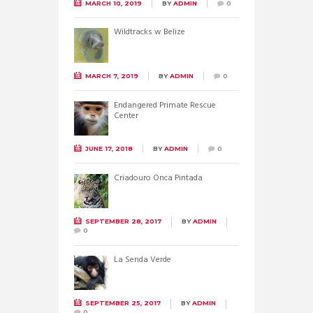
MARCH 10, 2019
BY
ADMIN
0
Wildtracks w Belize
MARCH 7, 2019
BY
ADMIN
0
Endangered Primate Rescue
Center
JUNE 17, 2018
BY
ADMIN
0
Criadouro Onca Pintada
SEPTEMBER 28, 2017
BY
ADMIN
0
La Senda Verde
SEPTEMBER 25, 2017
BY
ADMIN
0