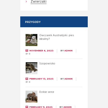
Zwierzaki
PRZYGODY
Owczarek Australijski: pies
idealny?
NOVEMBER 6, 2023
BY
ADMIN
0
Szopowisko
FEBRUARY 13, 2023
BY
ADMIN
0
Dzikie serce
FEBRUARY 9, 2023
BY
ADMIN