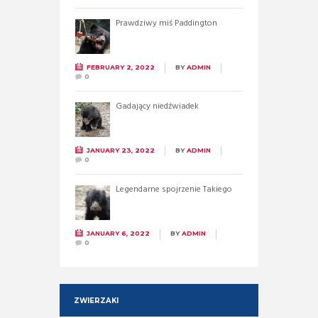
Prawdziwy miś Paddington
FEBRUARY 2, 2022
BY
ADMIN
0
Gadający niedźwiadek
JANUARY 23, 2022
BY
ADMIN
0
Legendarne spojrzenie Takiego
JANUARY 6, 2022
BY
ADMIN
0
ZWIERZAKI