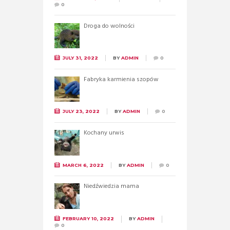
0
Droga do wolności
JULY 31, 2022
BY
ADMIN
0
Fabryka karmienia szopów
JULY 23, 2022
BY
ADMIN
0
Kochany urwis
MARCH 6, 2022
BY
ADMIN
0
Niedźwiedzia mama
FEBRUARY 10, 2022
BY
ADMIN
0