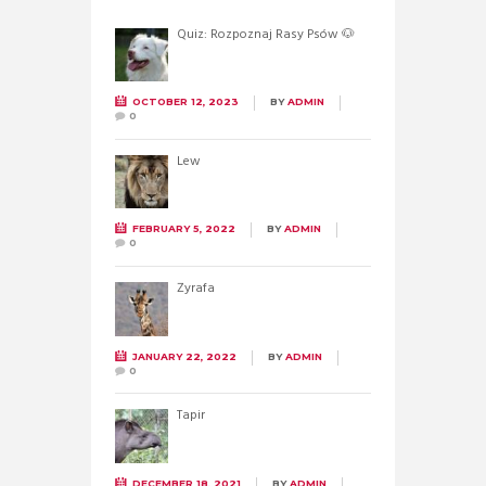
Quiz: Rozpoznaj Rasy Psów 🐶
OCTOBER 12, 2023
BY
ADMIN
0
Lew
FEBRUARY 5, 2022
BY
ADMIN
0
Żyrafa
JANUARY 22, 2022
BY
ADMIN
0
Tapir
DECEMBER 18, 2021
BY
ADMIN