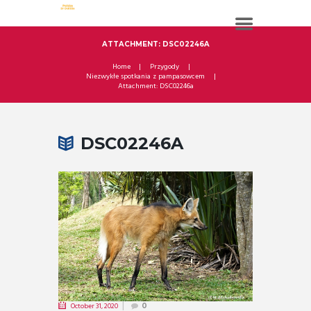
ATTACHMENT: DSC02246A
Home
Przygody
Niezwykłe spotkania z pampasowcem
Attachment: DSC02246a
DSC02246A
October 31, 2020
0