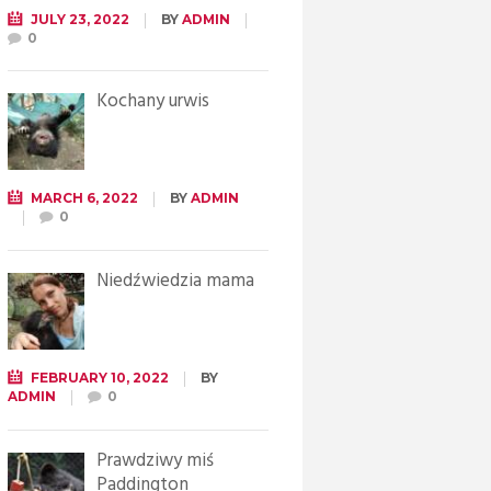
JULY 23, 2022
BY
ADMIN
0
Kochany urwis
MARCH 6, 2022
BY
ADMIN
0
Niedźwiedzia mama
FEBRUARY 10, 2022
BY
ADMIN
0
Prawdziwy miś
Paddington