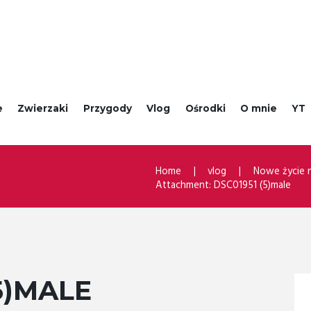
e
Zwierzaki
Przygody
Vlog
Ośrodki
O mnie
YT
Home
vlog
Nowe życie 
Attachment: DSC01951 (5)male
5)MALE