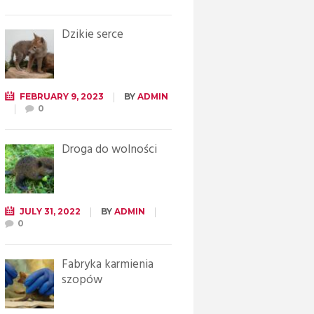
Dzikie serce
FEBRUARY 9, 2023
BY
ADMIN
0
Droga do wolności
JULY 31, 2022
BY
ADMIN
0
Fabryka karmienia
szopów