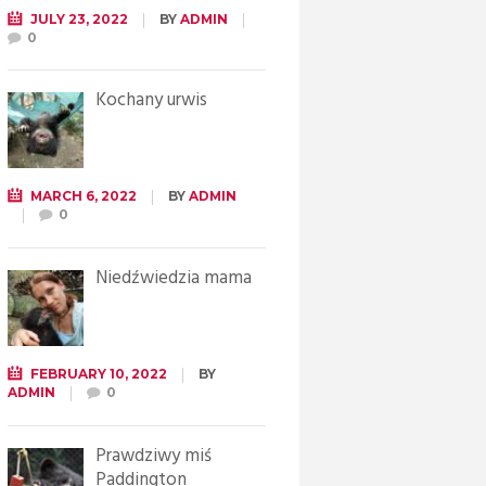
JULY 23, 2022
BY
ADMIN
0
Kochany urwis
MARCH 6, 2022
BY
ADMIN
0
Niedźwiedzia mama
FEBRUARY 10, 2022
BY
ADMIN
0
Prawdziwy miś
Paddington