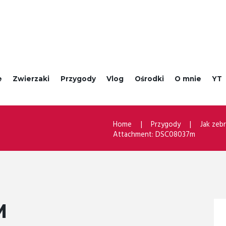
e
Zwierzaki
Przygody
Vlog
Ośrodki
O mnie
YT
Home
Przygody
Jak zeb
Attachment: DSC08037m
M