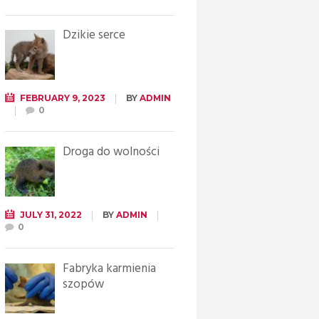
Dzikie serce
FEBRUARY 9, 2023
BY
ADMIN
0
Droga do wolności
JULY 31, 2022
BY
ADMIN
0
Fabryka karmienia
szopów