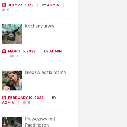
JULY 23, 2022
BY
ADMIN
0
Kochany urwis
MARCH 6, 2022
BY
ADMIN
0
Niedźwiedzia mama
FEBRUARY 10, 2022
BY
ADMIN
0
Prawdziwy miś
Paddington