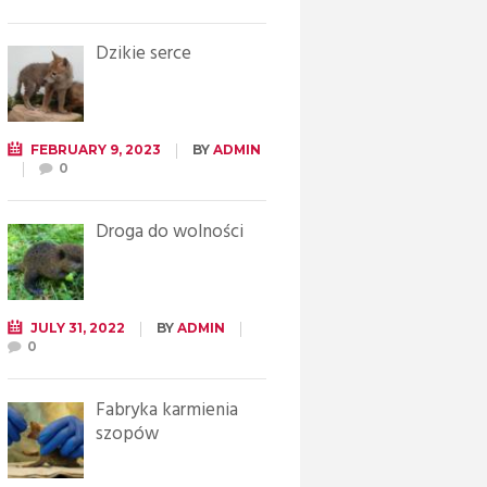
Dzikie serce
FEBRUARY 9, 2023
BY
ADMIN
0
Droga do wolności
JULY 31, 2022
BY
ADMIN
0
Fabryka karmienia
szopów