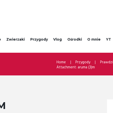
e
Zwierzaki
Przygody
Vlog
Ośrodki
O mnie
YT
Home
Przygody
Prawdzi
Attachment: aruma (3)m
M