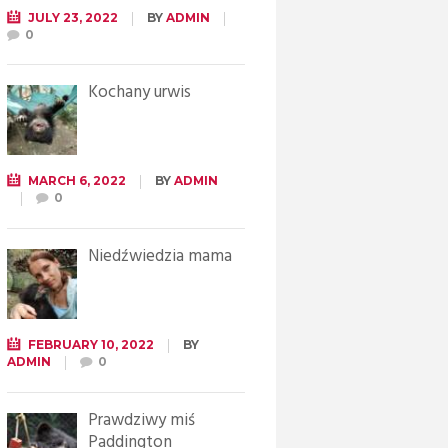
JULY 23, 2022
BY
ADMIN
0
Kochany urwis
MARCH 6, 2022
BY
ADMIN
0
Niedźwiedzia mama
FEBRUARY 10, 2022
BY
ADMIN
0
Prawdziwy miś
Paddington