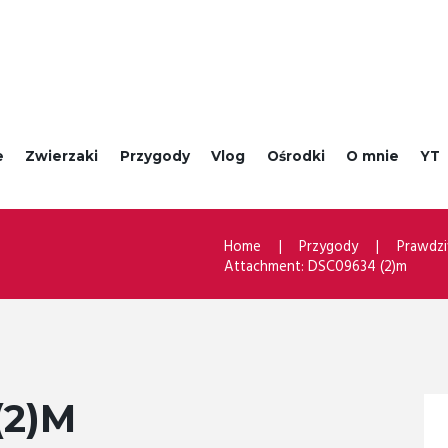
e
Zwierzaki
Przygody
Vlog
Ośrodki
O mnie
YT
Home
Przygody
Prawdzi
Attachment: DSC09634 (2)m
(2)M