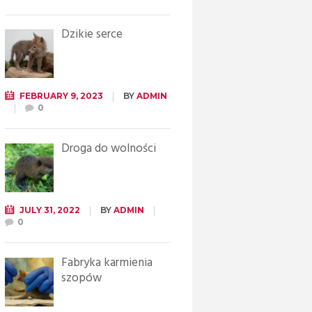
Dzikie serce
FEBRUARY 9, 2023
BY
ADMIN
0
Droga do wolności
JULY 31, 2022
BY
ADMIN
0
Fabryka karmienia
szopów