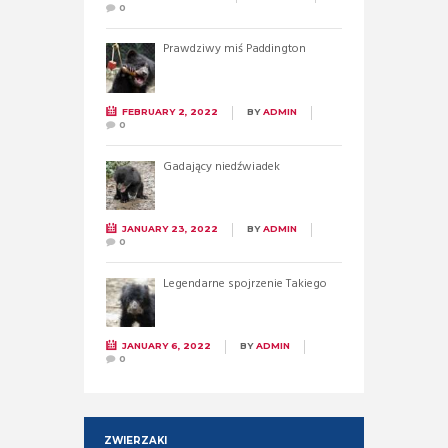
0
Prawdziwy miś Paddington
FEBRUARY 2, 2022
BY
ADMIN
0
Gadający niedźwiadek
JANUARY 23, 2022
BY
ADMIN
0
Legendarne spojrzenie Takiego
JANUARY 6, 2022
BY
ADMIN
0
ZWIERZAKI