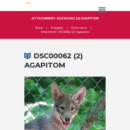
ATTACHMENT: DSC00062 (2) AGAPITOM
Home
Przygody
Dzikie serce
Attachment: DSC00062 (2) Agapitom
DSC00062 (2)
AGAPITOM