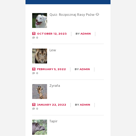
Quiz: Rozpoznaj Rasy Psów 🐶
OCTOBER 12, 2023
BY
ADMIN
0
Lew
FEBRUARY 5, 2022
BY
ADMIN
0
Żyrafa
JANUARY 22, 2022
BY
ADMIN
0
Tapir