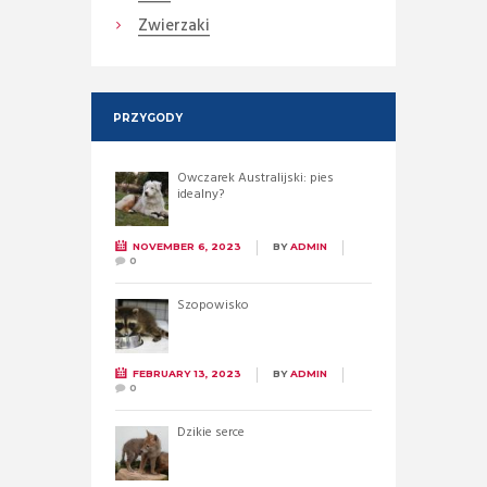
Zwierzaki
PRZYGODY
Owczarek Australijski: pies
idealny?
NOVEMBER 6, 2023
BY
ADMIN
0
Szopowisko
FEBRUARY 13, 2023
BY
ADMIN
0
Dzikie serce