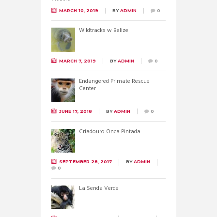
MARCH 10, 2019
BY
ADMIN
0
Wildtracks w Belize
MARCH 7, 2019
BY
ADMIN
0
Endangered Primate Rescue
Center
JUNE 17, 2018
BY
ADMIN
0
Criadouro Onca Pintada
SEPTEMBER 28, 2017
BY
ADMIN
0
La Senda Verde