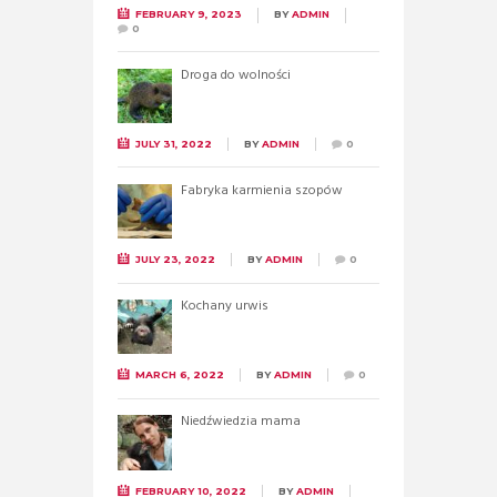
FEBRUARY 9, 2023
BY
ADMIN
0
Droga do wolności
JULY 31, 2022
BY
ADMIN
0
Fabryka karmienia szopów
JULY 23, 2022
BY
ADMIN
0
Kochany urwis
MARCH 6, 2022
BY
ADMIN
0
Niedźwiedzia mama
FEBRUARY 10, 2022
BY
ADMIN