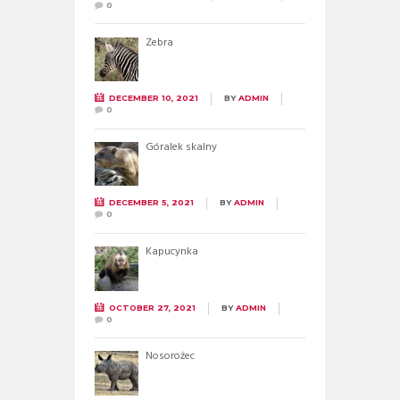
0
Zebra
DECEMBER 10, 2021
BY
ADMIN
0
Góralek skalny
DECEMBER 5, 2021
BY
ADMIN
0
Kapucynka
OCTOBER 27, 2021
BY
ADMIN
0
Nosorożec