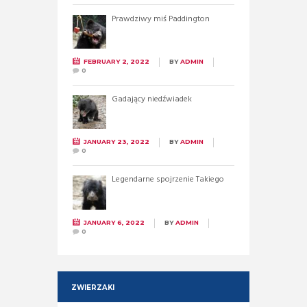
Prawdziwy miś Paddington
FEBRUARY 2, 2022
BY
ADMIN
0
Gadający niedźwiadek
JANUARY 23, 2022
BY
ADMIN
0
Legendarne spojrzenie Takiego
JANUARY 6, 2022
BY
ADMIN
0
ZWIERZAKI