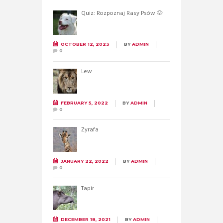
Quiz: Rozpoznaj Rasy Psów 🐶
OCTOBER 12, 2023
BY
ADMIN
0
Lew
FEBRUARY 5, 2022
BY
ADMIN
0
Żyrafa
JANUARY 22, 2022
BY
ADMIN
0
Tapir
DECEMBER 18, 2021
BY
ADMIN