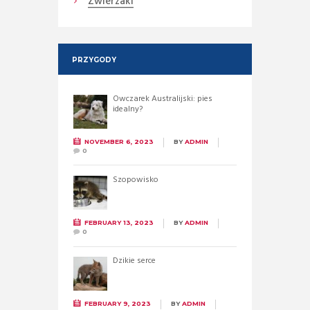
Zwierzaki
PRZYGODY
Owczarek Australijski: pies
idealny?
NOVEMBER 6, 2023
BY
ADMIN
0
Szopowisko
FEBRUARY 13, 2023
BY
ADMIN
0
Dzikie serce
FEBRUARY 9, 2023
BY
ADMIN