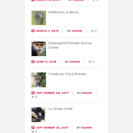
Wildtracks w Belize
MARCH 7, 2019
BY
ADMIN
0
Endangered Primate Rescue
Center
JUNE 17, 2018
BY
ADMIN
0
Criadouro Onca Pintada
SEPTEMBER 28, 2017
BY
ADMIN
0
La Senda Verde
SEPTEMBER 25, 2017
BY
ADMIN
0