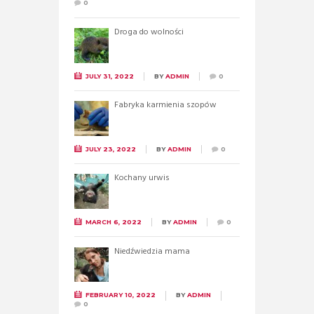
0
Droga do wolności
JULY 31, 2022
BY
ADMIN
0
Fabryka karmienia szopów
JULY 23, 2022
BY
ADMIN
0
Kochany urwis
MARCH 6, 2022
BY
ADMIN
0
Niedźwiedzia mama
FEBRUARY 10, 2022
BY
ADMIN
0