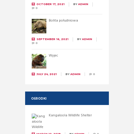
OCTOBER 17, 2021
BY
ADMIN
0
Bolita południowa
SEPTEMBER 16, 2021
BY
ADMIN
0
Wyjec
JULY 24, 2021
BY
ADMIN
0
OŚRODKI
Kangaloola Wildlife Shelter
MARCH 10, 2019
BY
ADMIN
0