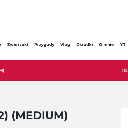
e
Zwierzaki
Przygody
Vlog
Ośrodki
O mnie
YT
Ho
M)
2) (MEDIUM)