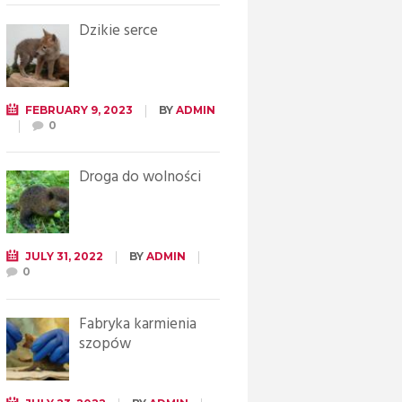
Dzikie serce
FEBRUARY 9, 2023
BY
ADMIN
0
Droga do wolności
JULY 31, 2022
BY
ADMIN
0
Fabryka karmienia
szopów