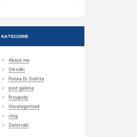
KATEGORIE
About me
Ośrodki
Next item
Polska Dr Dolitte
25 (6) (Medium)
post galeria
Przygody
Uncategorized
vlog
Zwierzaki