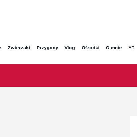
e
Zwierzaki
Przygody
Vlog
Ośrodki
O mnie
YT