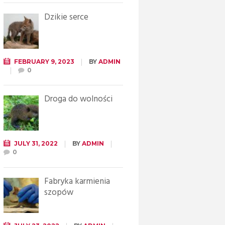
Dzikie serce
FEBRUARY 9, 2023
BY
ADMIN
0
Droga do wolności
JULY 31, 2022
BY
ADMIN
0
Fabryka karmienia
szopów