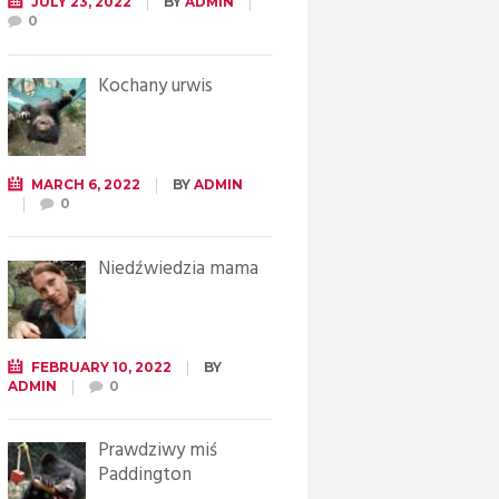
JULY 23, 2022
BY
ADMIN
0
Kochany urwis
MARCH 6, 2022
BY
ADMIN
0
Niedźwiedzia mama
FEBRUARY 10, 2022
BY
ADMIN
0
Prawdziwy miś
Paddington