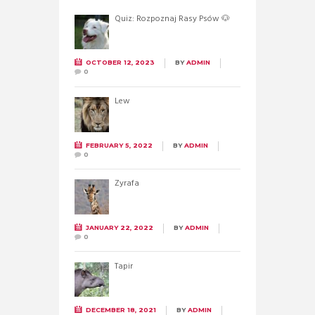
Quiz: Rozpoznaj Rasy Psów 🐶
OCTOBER 12, 2023
BY
ADMIN
0
Lew
FEBRUARY 5, 2022
BY
ADMIN
0
Żyrafa
JANUARY 22, 2022
BY
ADMIN
0
Tapir
DECEMBER 18, 2021
BY
ADMIN