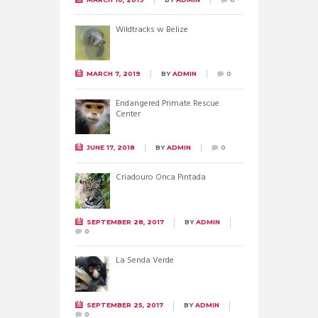
Wildtracks w Belize
MARCH 7, 2019
BY
ADMIN
0
Endangered Primate Rescue
Center
JUNE 17, 2018
BY
ADMIN
0
Criadouro Onca Pintada
SEPTEMBER 28, 2017
BY
ADMIN
0
La Senda Verde
SEPTEMBER 25, 2017
BY
ADMIN
0