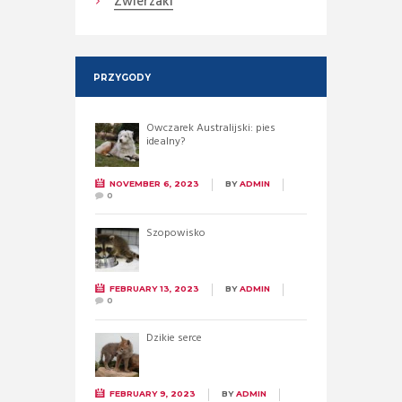
Zwierzaki
PRZYGODY
Owczarek Australijski: pies
idealny?
NOVEMBER 6, 2023
BY
ADMIN
0
Szopowisko
FEBRUARY 13, 2023
BY
ADMIN
0
Dzikie serce
FEBRUARY 9, 2023
BY
ADMIN