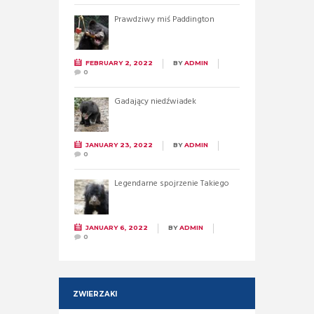
Prawdziwy miś Paddington
FEBRUARY 2, 2022
BY
ADMIN
0
Gadający niedźwiadek
JANUARY 23, 2022
BY
ADMIN
0
Legendarne spojrzenie Takiego
JANUARY 6, 2022
BY
ADMIN
0
ZWIERZAKI