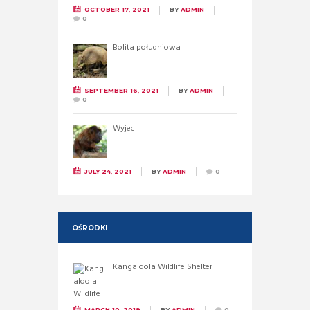
OCTOBER 17, 2021
BY
ADMIN
0
Bolita południowa
SEPTEMBER 16, 2021
BY
ADMIN
0
Wyjec
JULY 24, 2021
BY
ADMIN
0
OŚRODKI
Kangaloola Wildlife Shelter
MARCH 10, 2019
BY
ADMIN
0