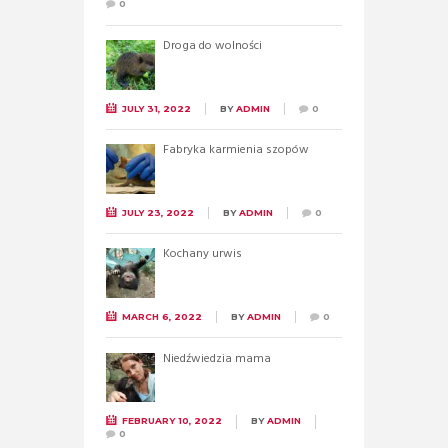
0
Droga do wolności
JULY 31, 2022
BY
ADMIN
0
Fabryka karmienia szopów
JULY 23, 2022
BY
ADMIN
0
Kochany urwis
MARCH 6, 2022
BY
ADMIN
0
Niedźwiedzia mama
FEBRUARY 10, 2022
BY
ADMIN
0