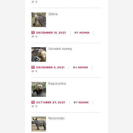
0
Zebra
DECEMBER 10, 2021
BY
ADMIN
0
Góralek skalny
DECEMBER 5, 2021
BY
ADMIN
0
Kapucynka
OCTOBER 27, 2021
BY
ADMIN
0
Nosorożec