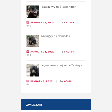
Prawdziwy miś Paddington
FEBRUARY 2, 2022
BY
ADMIN
0
Gadający niedźwiadek
JANUARY 23, 2022
BY
ADMIN
0
Legendarne spojrzenie Takiego
JANUARY 6, 2022
BY
ADMIN
0
ZWIERZAKI