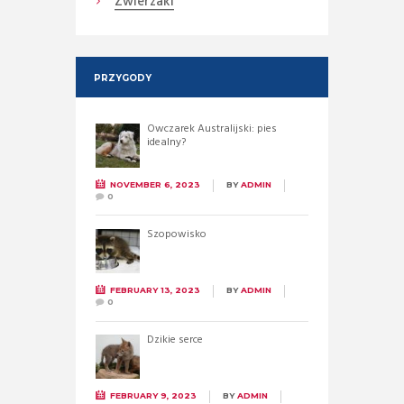
Zwierzaki
PRZYGODY
Owczarek Australijski: pies
idealny?
NOVEMBER 6, 2023
BY
ADMIN
0
Szopowisko
FEBRUARY 13, 2023
BY
ADMIN
0
Dzikie serce
FEBRUARY 9, 2023
BY
ADMIN