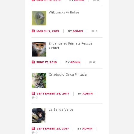
Wildtracks w Belize
MARCH 7, 2019
BY
ADMIN
0
Endangered Primate Rescue
Center
JUNE 17, 2018
BY
ADMIN
0
Criadouro Onca Pintada
SEPTEMBER 28, 2017
BY
ADMIN
0
La Senda Verde
SEPTEMBER 25, 2017
BY
ADMIN
0