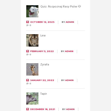
Quiz: Rozpoznaj Rasy Psów 🐶
OCTOBER 12, 2023
BY
ADMIN
0
Lew
FEBRUARY 5, 2022
BY
ADMIN
0
Żyrafa
JANUARY 22, 2022
BY
ADMIN
0
Tapir
DECEMBER 18, 2021
BY
ADMIN