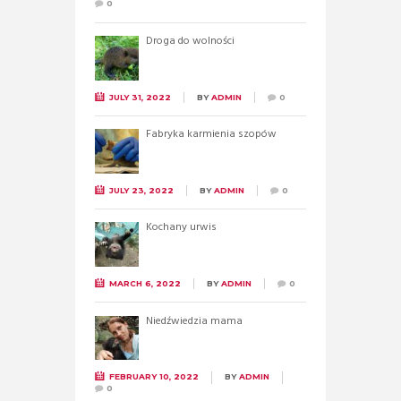
0
Droga do wolności
JULY 31, 2022
BY
ADMIN
0
Fabryka karmienia szopów
JULY 23, 2022
BY
ADMIN
0
Kochany urwis
MARCH 6, 2022
BY
ADMIN
0
Niedźwiedzia mama
FEBRUARY 10, 2022
BY
ADMIN
0