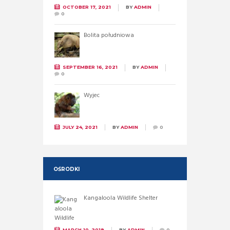
OCTOBER 17, 2021
BY
ADMIN
0
Bolita południowa
SEPTEMBER 16, 2021
BY
ADMIN
0
Wyjec
JULY 24, 2021
BY
ADMIN
0
OŚRODKI
Kangaloola Wildlife Shelter
MARCH 10, 2019
BY
ADMIN
0