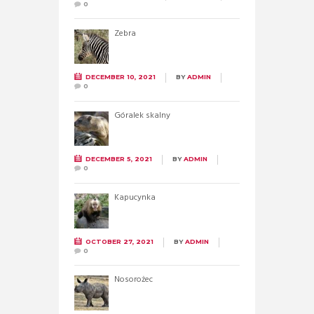
0
Zebra
DECEMBER 10, 2021
BY
ADMIN
0
Góralek skalny
DECEMBER 5, 2021
BY
ADMIN
0
Kapucynka
OCTOBER 27, 2021
BY
ADMIN
0
Nosorożec