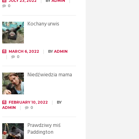
JULY 23, 2022
BY
ADMIN
0
Kochany urwis
MARCH 6, 2022
BY
ADMIN
0
Niedźwiedzia mama
FEBRUARY 10, 2022
BY
ADMIN
0
Prawdziwy miś
Paddington