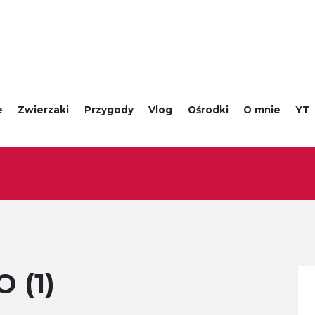
e
Zwierzaki
Przygody
Vlog
Ośrodki
O mnie
YT
 (1)