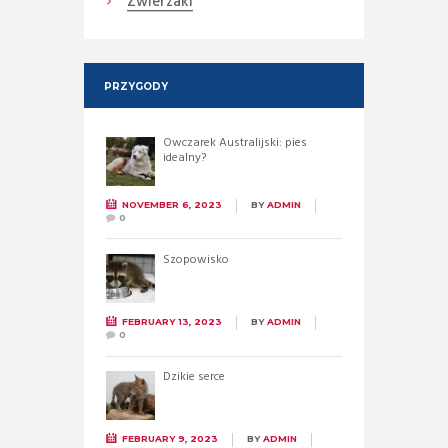
Zwierzaki
PRZYGODY
Owczarek Australijski: pies
idealny?
NOVEMBER 6, 2023
BY
ADMIN
0
Szopowisko
FEBRUARY 13, 2023
BY
ADMIN
0
Dzikie serce
FEBRUARY 9, 2023
BY
ADMIN