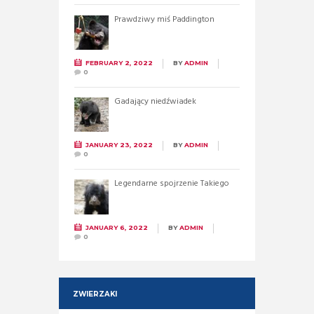
Prawdziwy miś Paddington
FEBRUARY 2, 2022
BY
ADMIN
0
Gadający niedźwiadek
JANUARY 23, 2022
BY
ADMIN
0
Legendarne spojrzenie Takiego
JANUARY 6, 2022
BY
ADMIN
0
ZWIERZAKI