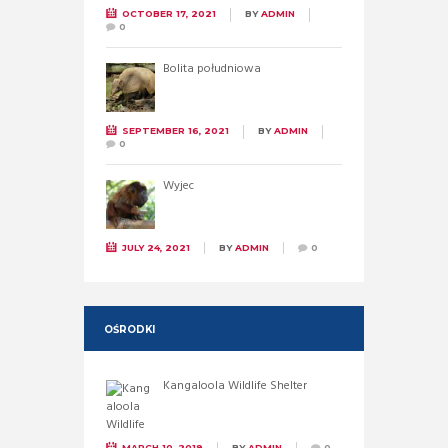
OCTOBER 17, 2021
BY
ADMIN
0
Bolita południowa
SEPTEMBER 16, 2021
BY
ADMIN
0
Wyjec
JULY 24, 2021
BY
ADMIN
0
OŚRODKI
Kangaloola Wildlife Shelter
MARCH 10, 2019
BY
ADMIN
0