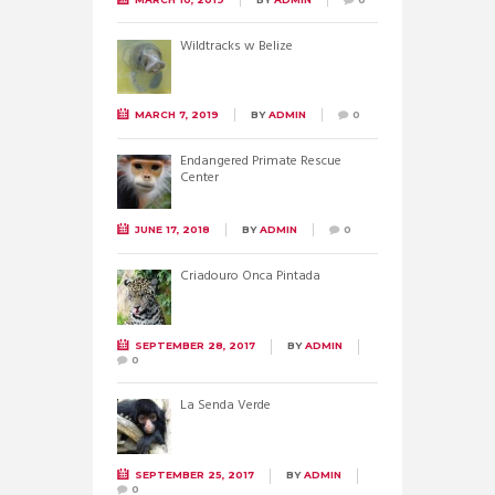
Wildtracks w Belize
MARCH 7, 2019
BY
ADMIN
0
Endangered Primate Rescue
Center
JUNE 17, 2018
BY
ADMIN
0
Criadouro Onca Pintada
SEPTEMBER 28, 2017
BY
ADMIN
0
La Senda Verde
SEPTEMBER 25, 2017
BY
ADMIN
0