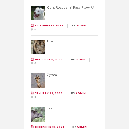
Quiz: Rozpoznaj Rasy Psów 🐶
OCTOBER 12, 2023
BY
ADMIN
0
Lew
FEBRUARY 5, 2022
BY
ADMIN
0
Żyrafa
JANUARY 22, 2022
BY
ADMIN
0
Tapir
DECEMBER 18, 2021
BY
ADMIN