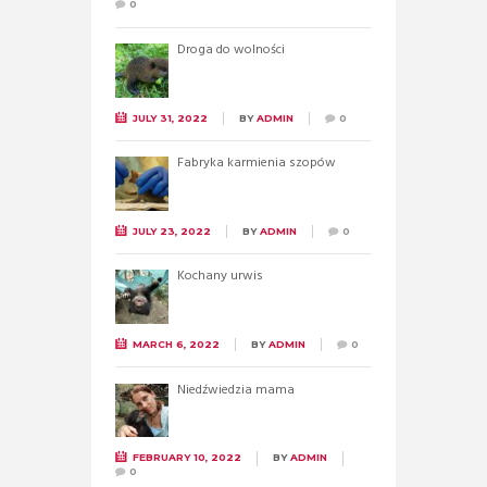
0
Droga do wolności
JULY 31, 2022
BY
ADMIN
0
Fabryka karmienia szopów
JULY 23, 2022
BY
ADMIN
0
Kochany urwis
MARCH 6, 2022
BY
ADMIN
0
Niedźwiedzia mama
FEBRUARY 10, 2022
BY
ADMIN
0