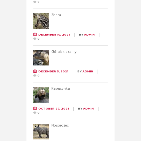
0
Zebra
DECEMBER 10, 2021
BY
ADMIN
0
Góralek skalny
DECEMBER 5, 2021
BY
ADMIN
0
Kapucynka
OCTOBER 27, 2021
BY
ADMIN
0
Nosorożec