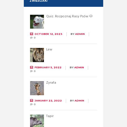
ZWIERZAKI
Quiz: Rozpoznaj Rasy Psów 🐶
OCTOBER 12, 2023
BY
ADMIN
0
Lew
FEBRUARY 5, 2022
BY
ADMIN
0
Żyrafa
JANUARY 22, 2022
BY
ADMIN
0
Tapir