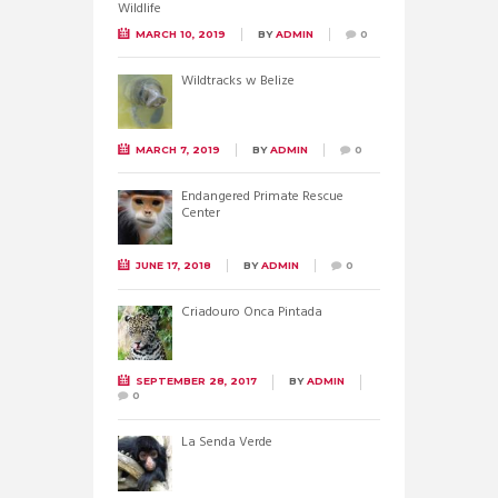
MARCH 10, 2019
BY
ADMIN
0
Wildtracks w Belize
MARCH 7, 2019
BY
ADMIN
0
Endangered Primate Rescue
Center
JUNE 17, 2018
BY
ADMIN
0
Criadouro Onca Pintada
SEPTEMBER 28, 2017
BY
ADMIN
0
La Senda Verde