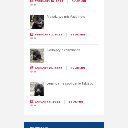
FEBRUARY 10, 2022
BY
ADMIN
0
Prawdziwy miś Paddington
FEBRUARY 2, 2022
BY
ADMIN
0
Gadający niedźwiadek
JANUARY 23, 2022
BY
ADMIN
0
Legendarne spojrzenie Takiego
JANUARY 6, 2022
BY
ADMIN
0