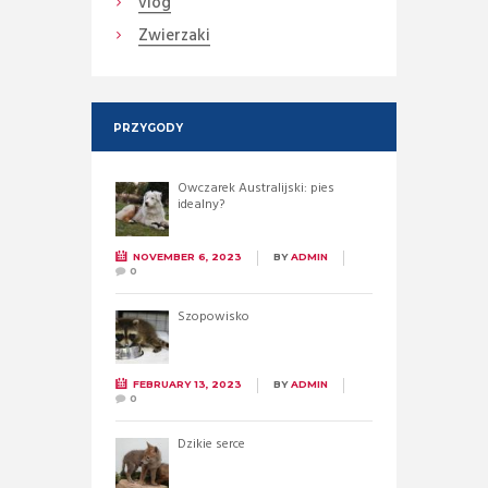
vlog
Zwierzaki
PRZYGODY
Owczarek Australijski: pies
idealny?
NOVEMBER 6, 2023
BY
ADMIN
0
Szopowisko
FEBRUARY 13, 2023
BY
ADMIN
0
Dzikie serce