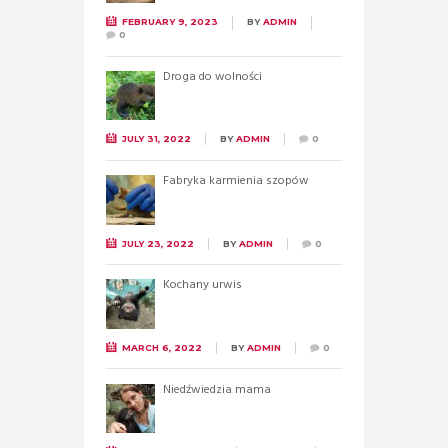
FEBRUARY 9, 2023
BY
ADMIN
0
Droga do wolności
JULY 31, 2022
BY
ADMIN
0
Fabryka karmienia szopów
JULY 23, 2022
BY
ADMIN
0
Kochany urwis
MARCH 6, 2022
BY
ADMIN
0
Niedźwiedzia mama