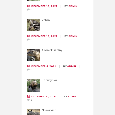
DECEMBER 18, 2021
BY
ADMIN
0
Zebra
DECEMBER 10, 2021
BY
ADMIN
0
Góralek skalny
DECEMBER 5, 2021
BY
ADMIN
0
Kapucynka
OCTOBER 27, 2021
BY
ADMIN
0
Nosorożec