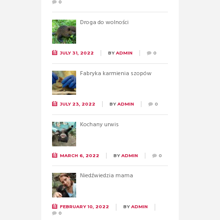
0
Droga do wolności
JULY 31, 2022
BY
ADMIN
0
Fabryka karmienia szopów
JULY 23, 2022
BY
ADMIN
0
Kochany urwis
MARCH 6, 2022
BY
ADMIN
0
Niedźwiedzia mama
FEBRUARY 10, 2022
BY
ADMIN
0