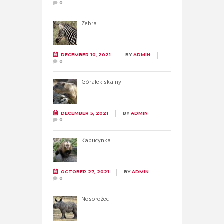
0
Zebra
DECEMBER 10, 2021
BY
ADMIN
0
Góralek skalny
DECEMBER 5, 2021
BY
ADMIN
0
Kapucynka
OCTOBER 27, 2021
BY
ADMIN
0
Nosorożec