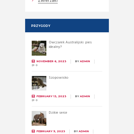
Zwierzaki
PRZYGODY
Owczarek Australijski: pies
idealny?
NOVEMBER 6, 2023
BY
ADMIN
0
Szopowisko
FEBRUARY 13, 2023
BY
ADMIN
0
Dzikie serce
FEBRUARY 9, 2023
BY
ADMIN