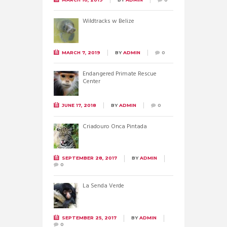
Wildtracks w Belize
MARCH 7, 2019
BY
ADMIN
0
Endangered Primate Rescue
Center
JUNE 17, 2018
BY
ADMIN
0
Criadouro Onca Pintada
SEPTEMBER 28, 2017
BY
ADMIN
0
La Senda Verde
SEPTEMBER 25, 2017
BY
ADMIN
0