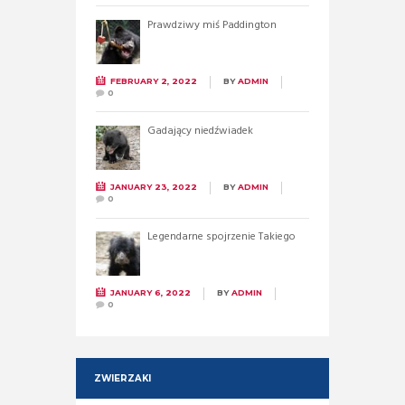
Prawdziwy miś Paddington
FEBRUARY 2, 2022
BY
ADMIN
0
Gadający niedźwiadek
JANUARY 23, 2022
BY
ADMIN
0
Legendarne spojrzenie Takiego
JANUARY 6, 2022
BY
ADMIN
0
ZWIERZAKI