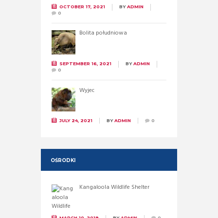
OCTOBER 17, 2021
BY
ADMIN
0
Bolita południowa
SEPTEMBER 16, 2021
BY
ADMIN
0
Wyjec
JULY 24, 2021
BY
ADMIN
0
OŚRODKI
Kangaloola Wildlife Shelter
MARCH 10, 2019
BY
ADMIN
0