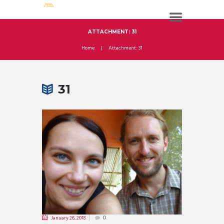
ATTACHMENT: 31
Home
Attachment: 31
31
January 26, 2018
0