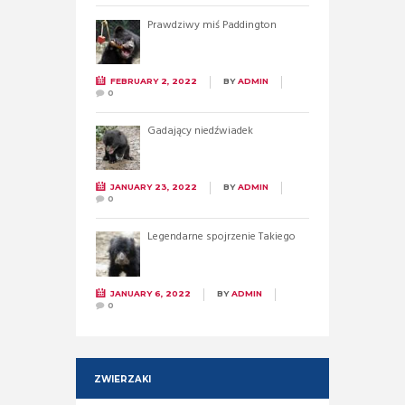
Prawdziwy miś Paddington
FEBRUARY 2, 2022
BY
ADMIN
0
Gadający niedźwiadek
JANUARY 23, 2022
BY
ADMIN
0
Legendarne spojrzenie Takiego
JANUARY 6, 2022
BY
ADMIN
0
ZWIERZAKI