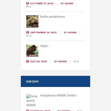
OCTOBER 17, 2021
BY
ADMIN
0
Bolita południowa
SEPTEMBER 16, 2021
BY
ADMIN
0
Wyjec
JULY 24, 2021
BY
ADMIN
0
OŚRODKI
Kangaloola Wildlife Shelter
MARCH 10, 2019
BY
ADMIN
0