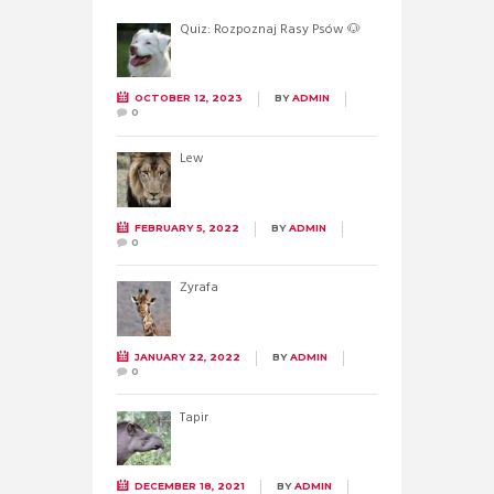
Quiz: Rozpoznaj Rasy Psów 🐶
OCTOBER 12, 2023
BY
ADMIN
0
Lew
FEBRUARY 5, 2022
BY
ADMIN
0
Żyrafa
JANUARY 22, 2022
BY
ADMIN
0
Tapir
DECEMBER 18, 2021
BY
ADMIN