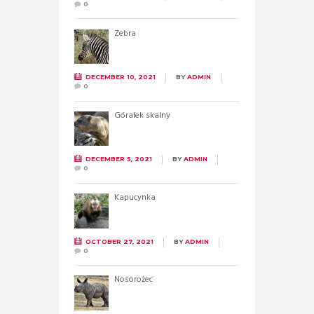
0
Zebra
DECEMBER 10, 2021
BY
ADMIN
0
Góralek skalny
DECEMBER 5, 2021
BY
ADMIN
0
Kapucynka
OCTOBER 27, 2021
BY
ADMIN
0
Nosorożec