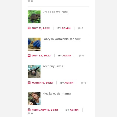
0
Droga do wolności
JULY 31, 2022
BY
ADMIN
0
Fabryka karmienia szopów
JULY 23, 2022
BY
ADMIN
0
Kochany urwis
MARCH 6, 2022
BY
ADMIN
0
Niedźwiedzia mama
FEBRUARY 10, 2022
BY
ADMIN
0