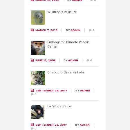
Wildtracks w Belize
MARCH 7, 2019
BY
ADMIN
0
Endangered Primate Rescue
Center
JUNE 17, 2018
BY
ADMIN
0
Criadouro Onca Pintada
SEPTEMBER 28, 2017
BY
ADMIN
0
La Senda Verde
SEPTEMBER 25, 2017
BY
ADMIN
0