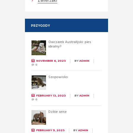
Zwierzaki
PRZYGODY
Owczarek Australijski: pies
idealny?
NOVEMBER 6, 2023
BY
ADMIN
0
Szopowisko
FEBRUARY 13, 2023
BY
ADMIN
0
Dzikie serce
FEBRUARY 9, 2023
BY
ADMIN