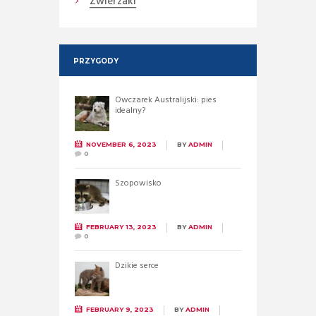
Zwierzaki
PRZYGODY
Owczarek Australijski: pies
idealny?
NOVEMBER 6, 2023
BY
ADMIN
0
Szopowisko
FEBRUARY 13, 2023
BY
ADMIN
0
Dzikie serce
FEBRUARY 9, 2023
BY
ADMIN