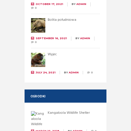
OCTOBER 17, 2021
BY
ADMIN
0
Bolita południowa
SEPTEMBER 16, 2021
BY
ADMIN
0
Wyjec
JULY 24, 2021
BY
ADMIN
0
OŚRODKI
Kangaloola Wildlife Shelter
MARCH 10, 2019
BY
ADMIN
0