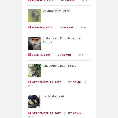
Wildtracks w Belize
MARCH 7, 2019
BY
ADMIN
0
Endangered Primate Rescue
Center
JUNE 17, 2018
BY
ADMIN
0
Criadouro Onca Pintada
SEPTEMBER 28, 2017
BY
ADMIN
0
La Senda Verde
SEPTEMBER 25, 2017
BY
ADMIN
0