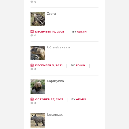
0
Zebra
DECEMBER 10, 2021
BY
ADMIN
0
Góralek skalny
DECEMBER 5, 2021
BY
ADMIN
0
Kapucynka
OCTOBER 27, 2021
BY
ADMIN
0
Nosorożec