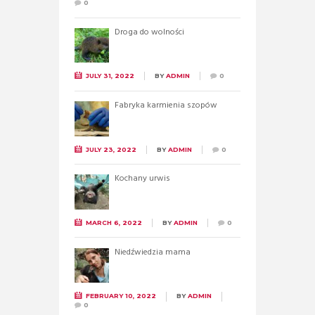
0
Droga do wolności
JULY 31, 2022
BY
ADMIN
0
Fabryka karmienia szopów
JULY 23, 2022
BY
ADMIN
0
Kochany urwis
MARCH 6, 2022
BY
ADMIN
0
Niedźwiedzia mama
FEBRUARY 10, 2022
BY
ADMIN
0