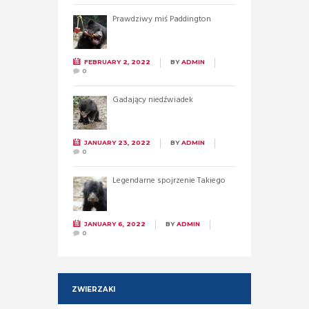
Prawdziwy miś Paddington
FEBRUARY 2, 2022
BY
ADMIN
0
Gadający niedźwiadek
JANUARY 23, 2022
BY
ADMIN
0
Legendarne spojrzenie Takiego
JANUARY 6, 2022
BY
ADMIN
0
ZWIERZAKI