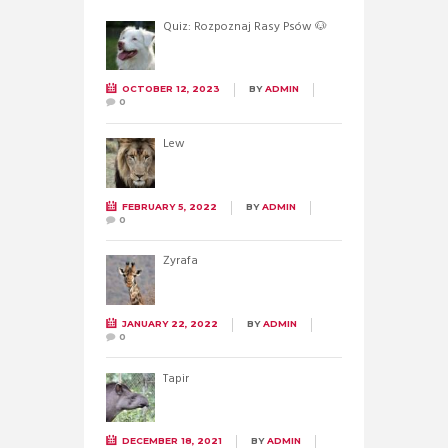
Quiz: Rozpoznaj Rasy Psów 🐶
OCTOBER 12, 2023
BY
ADMIN
0
Lew
FEBRUARY 5, 2022
BY
ADMIN
0
Żyrafa
JANUARY 22, 2022
BY
ADMIN
0
Tapir
DECEMBER 18, 2021
BY
ADMIN