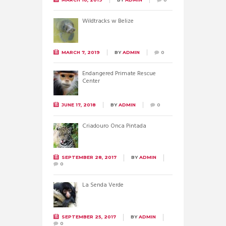
Wildtracks w Belize
MARCH 7, 2019
BY
ADMIN
0
Endangered Primate Rescue
Center
JUNE 17, 2018
BY
ADMIN
0
Criadouro Onca Pintada
SEPTEMBER 28, 2017
BY
ADMIN
0
La Senda Verde
SEPTEMBER 25, 2017
BY
ADMIN
0