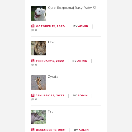
Quiz: Rozpoznaj Rasy Psów 🐶
OCTOBER 12, 2023
BY
ADMIN
0
Lew
FEBRUARY 5, 2022
BY
ADMIN
0
Żyrafa
JANUARY 22, 2022
BY
ADMIN
0
Tapir
DECEMBER 18, 2021
BY
ADMIN