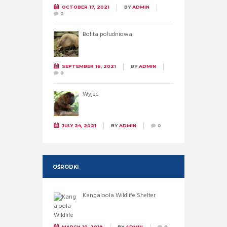
OCTOBER 17, 2021
BY
ADMIN
0
Bolita południowa
SEPTEMBER 16, 2021
BY
ADMIN
0
Wyjec
JULY 24, 2021
BY
ADMIN
0
OŚRODKI
Kangaloola Wildlife Shelter
MARCH 10, 2019
BY
ADMIN
0