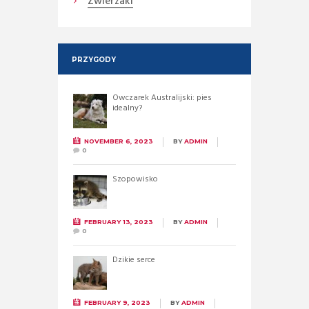
Zwierzaki
PRZYGODY
Owczarek Australijski: pies
idealny?
NOVEMBER 6, 2023
BY
ADMIN
0
Szopowisko
FEBRUARY 13, 2023
BY
ADMIN
0
Dzikie serce
FEBRUARY 9, 2023
BY
ADMIN