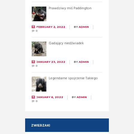
Prawdziwy miś Paddington
FEBRUARY 2, 2022
BY
ADMIN
0
Gadający niedźwiadek
JANUARY 23, 2022
BY
ADMIN
0
Legendarne spojrzenie Takiego
JANUARY 6, 2022
BY
ADMIN
0
ZWIERZAKI