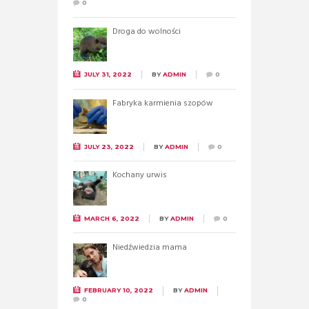
0
Droga do wolności
JULY 31, 2022
BY
ADMIN
0
Fabryka karmienia szopów
JULY 23, 2022
BY
ADMIN
0
Kochany urwis
MARCH 6, 2022
BY
ADMIN
0
Niedźwiedzia mama
FEBRUARY 10, 2022
BY
ADMIN
0