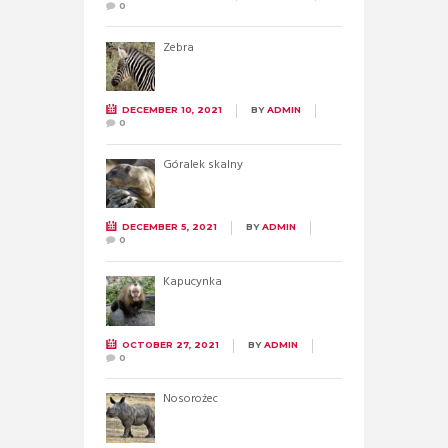
0
Zebra
DECEMBER 10, 2021
BY
ADMIN
0
Góralek skalny
DECEMBER 5, 2021
BY
ADMIN
0
Kapucynka
OCTOBER 27, 2021
BY
ADMIN
0
Nosorożec