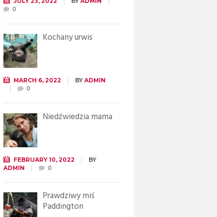
JULY 23, 2022
BY
ADMIN
0
Kochany urwis
MARCH 6, 2022
BY
ADMIN
0
Niedźwiedzia mama
FEBRUARY 10, 2022
BY
ADMIN
0
Prawdziwy miś
Paddington