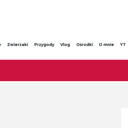
e
Zwierzaki
Przygody
Vlog
Ośrodki
O mnie
YT