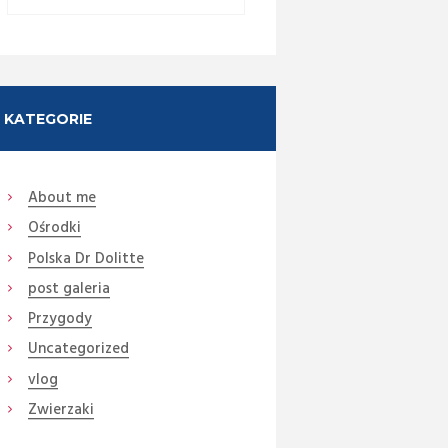
KATEGORIE
About me
Ośrodki
Next item
Polska Dr Dolitte
70 (60)
post galeria
Przygody
Uncategorized
vlog
Zwierzaki