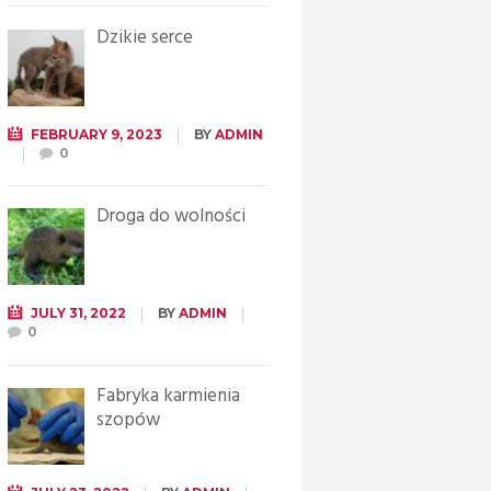
Dzikie serce
FEBRUARY 9, 2023
BY
ADMIN
0
Droga do wolności
JULY 31, 2022
BY
ADMIN
0
Fabryka karmienia
szopów