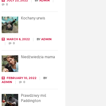
JULY 23, 2022
BY
ADMIN
0
Kochany urwis
MARCH 6, 2022
BY
ADMIN
0
Niedźwiedzia mama
FEBRUARY 10, 2022
BY
ADMIN
0
Prawdziwy miś
Paddington