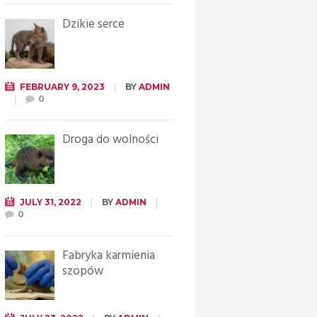
Dzikie serce
FEBRUARY 9, 2023
BY
ADMIN
0
Droga do wolności
JULY 31, 2022
BY
ADMIN
0
Fabryka karmienia
szopów