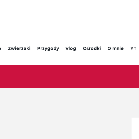
e
Zwierzaki
Przygody
Vlog
Ośrodki
O mnie
YT