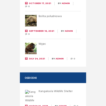
OCTOBER 17, 2021
BY
ADMIN
0
Bolita południowa
SEPTEMBER 16, 2021
BY
ADMIN
0
Wyjec
JULY 24, 2021
BY
ADMIN
0
OŚRODKI
Kangaloola Wildlife Shelter
MARCH 10, 2019
BY
ADMIN
0