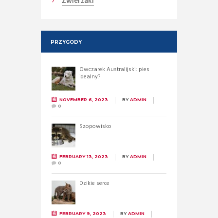
Zwierzaki
PRZYGODY
Owczarek Australijski: pies
idealny?
NOVEMBER 6, 2023
BY
ADMIN
0
Szopowisko
FEBRUARY 13, 2023
BY
ADMIN
0
Dzikie serce
FEBRUARY 9, 2023
BY
ADMIN