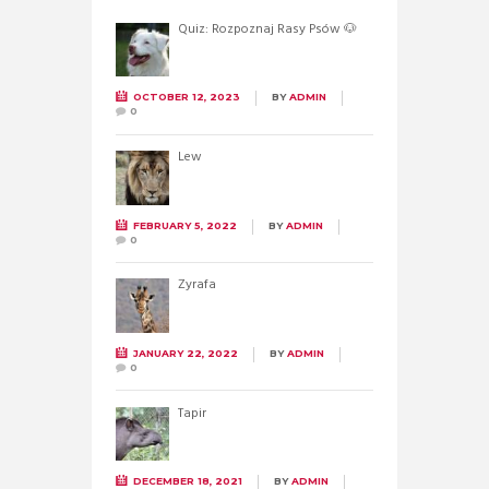
Quiz: Rozpoznaj Rasy Psów 🐶
OCTOBER 12, 2023
BY
ADMIN
0
Lew
FEBRUARY 5, 2022
BY
ADMIN
0
Żyrafa
JANUARY 22, 2022
BY
ADMIN
0
Tapir
DECEMBER 18, 2021
BY
ADMIN