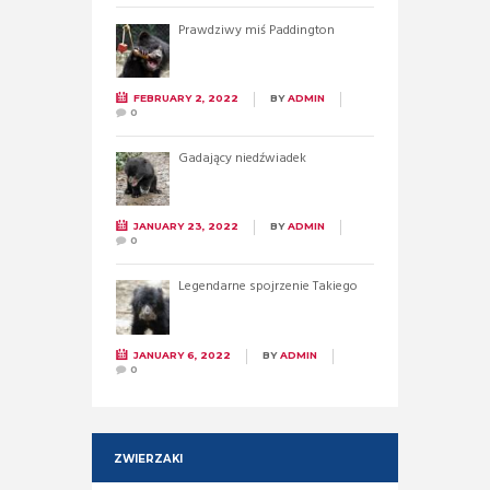
Prawdziwy miś Paddington
FEBRUARY 2, 2022
BY
ADMIN
0
Gadający niedźwiadek
JANUARY 23, 2022
BY
ADMIN
0
Legendarne spojrzenie Takiego
JANUARY 6, 2022
BY
ADMIN
0
ZWIERZAKI