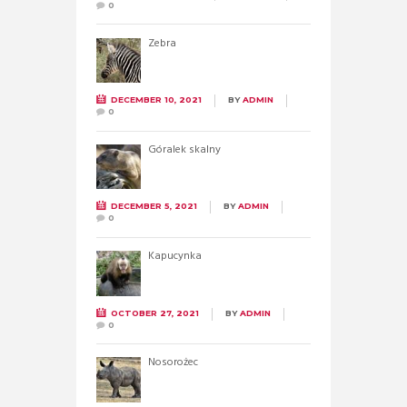
0
Zebra
DECEMBER 10, 2021
BY
ADMIN
0
Góralek skalny
DECEMBER 5, 2021
BY
ADMIN
0
Kapucynka
OCTOBER 27, 2021
BY
ADMIN
0
Nosorożec