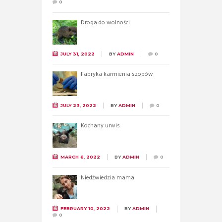
0
Droga do wolności
JULY 31, 2022
BY
ADMIN
0
Fabryka karmienia szopów
JULY 23, 2022
BY
ADMIN
0
Kochany urwis
MARCH 6, 2022
BY
ADMIN
0
Niedźwiedzia mama
FEBRUARY 10, 2022
BY
ADMIN
0