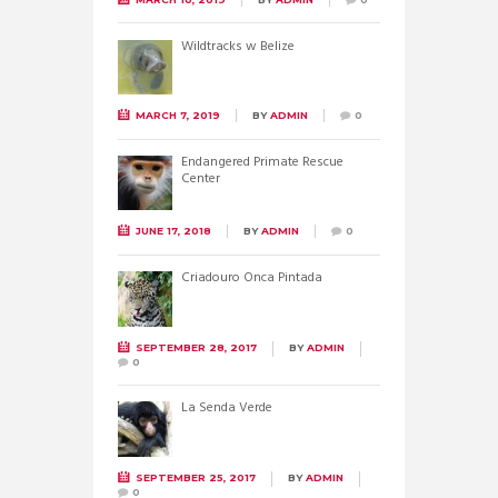
Wildtracks w Belize
MARCH 7, 2019
BY
ADMIN
0
Endangered Primate Rescue
Center
JUNE 17, 2018
BY
ADMIN
0
Criadouro Onca Pintada
SEPTEMBER 28, 2017
BY
ADMIN
0
La Senda Verde
SEPTEMBER 25, 2017
BY
ADMIN
0