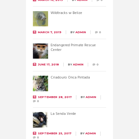
Wildtracks w Belize
MARCH 7, 2019
BY
ADMIN
0
Endangered Primate Rescue
Center
JUNE 17, 2018
BY
ADMIN
0
Criadouro Onca Pintada
SEPTEMBER 28, 2017
BY
ADMIN
0
La Senda Verde
SEPTEMBER 25, 2017
BY
ADMIN
0