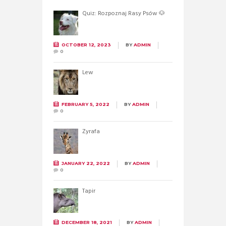
Quiz: Rozpoznaj Rasy Psów 🐶
OCTOBER 12, 2023
BY
ADMIN
0
Lew
FEBRUARY 5, 2022
BY
ADMIN
0
Żyrafa
JANUARY 22, 2022
BY
ADMIN
0
Tapir
DECEMBER 18, 2021
BY
ADMIN