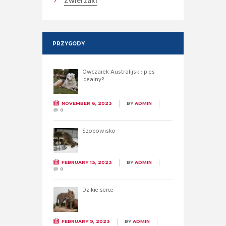
Zwierzaki
PRZYGODY
Owczarek Australijski: pies
idealny?
NOVEMBER 6, 2023
BY
ADMIN
0
Szopowisko
FEBRUARY 13, 2023
BY
ADMIN
0
Dzikie serce
FEBRUARY 9, 2023
BY
ADMIN