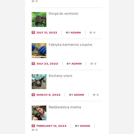
0
Droga do wolności
JULY 31, 2022
BY
ADMIN
0
Fabryka karmienia szopów
JULY 23, 2022
BY
ADMIN
0
Kochany urwis
MARCH 6, 2022
BY
ADMIN
0
Niedźwiedzia mama
FEBRUARY 10, 2022
BY
ADMIN
0