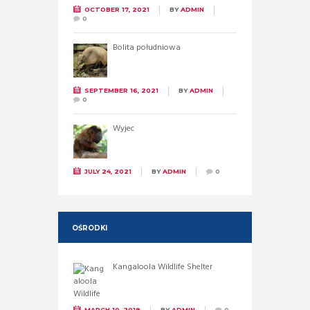
OCTOBER 17, 2021
BY
ADMIN
0
Bolita południowa
SEPTEMBER 16, 2021
BY
ADMIN
0
Wyjec
JULY 24, 2021
BY
ADMIN
0
OŚRODKI
Kangaloola Wildlife Shelter
MARCH 10, 2019
BY
ADMIN
0