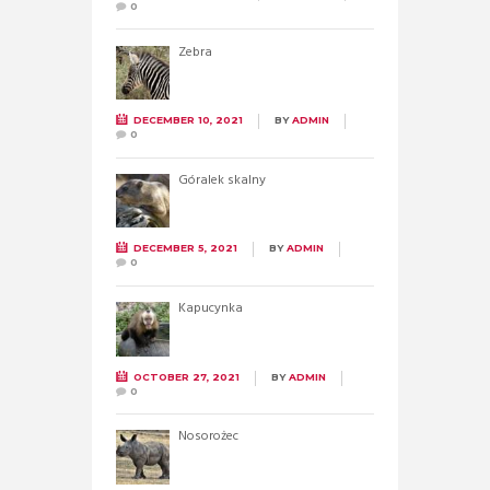
0
Zebra
DECEMBER 10, 2021
BY
ADMIN
0
Góralek skalny
DECEMBER 5, 2021
BY
ADMIN
0
Kapucynka
OCTOBER 27, 2021
BY
ADMIN
0
Nosorożec