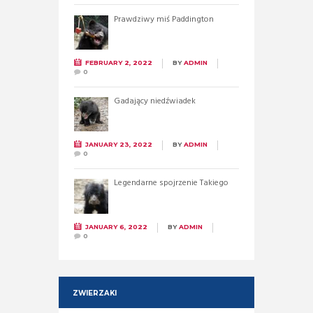
Prawdziwy miś Paddington
FEBRUARY 2, 2022
BY
ADMIN
0
Gadający niedźwiadek
JANUARY 23, 2022
BY
ADMIN
0
Legendarne spojrzenie Takiego
JANUARY 6, 2022
BY
ADMIN
0
ZWIERZAKI