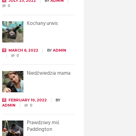
JULY 23, 2022
BY
ADMIN
0
Kochany urwis
MARCH 6, 2022
BY
ADMIN
0
Niedźwiedzia mama
FEBRUARY 10, 2022
BY
ADMIN
0
Prawdziwy miś
Paddington