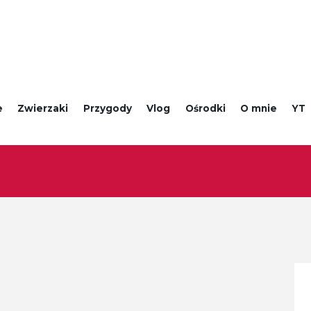
e
Zwierzaki
Przygody
Vlog
Ośrodki
O mnie
YT