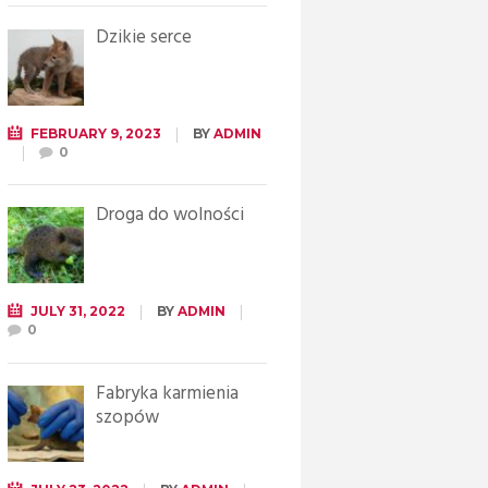
Dzikie serce
FEBRUARY 9, 2023
BY
ADMIN
0
Droga do wolności
JULY 31, 2022
BY
ADMIN
0
Fabryka karmienia
szopów