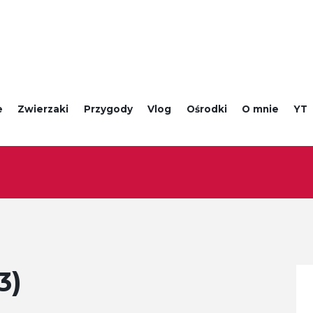
e
Zwierzaki
Przygody
Vlog
Ośrodki
O mnie
YT
3)