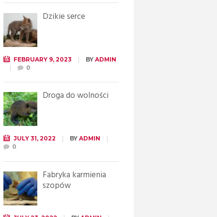
Dzikie serce
FEBRUARY 9, 2023
BY
ADMIN
0
Droga do wolności
JULY 31, 2022
BY
ADMIN
0
Fabryka karmienia
szopów