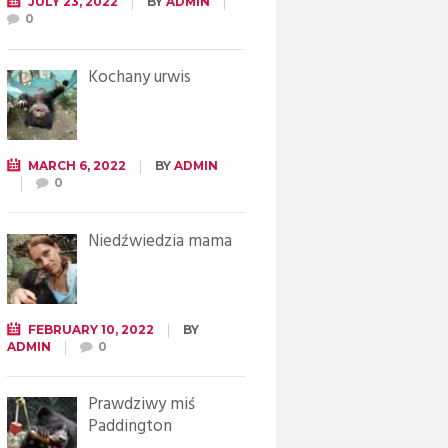
JULY 23, 2022
BY
ADMIN
0
Kochany urwis
MARCH 6, 2022
BY
ADMIN
0
Niedźwiedzia mama
FEBRUARY 10, 2022
BY
ADMIN
0
Prawdziwy miś
Paddington