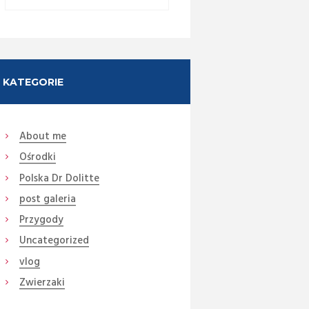
KATEGORIE
About me
Ośrodki
Next item
Polska Dr Dolitte
84 Eden (3)
post galeria
Przygody
Uncategorized
vlog
Zwierzaki