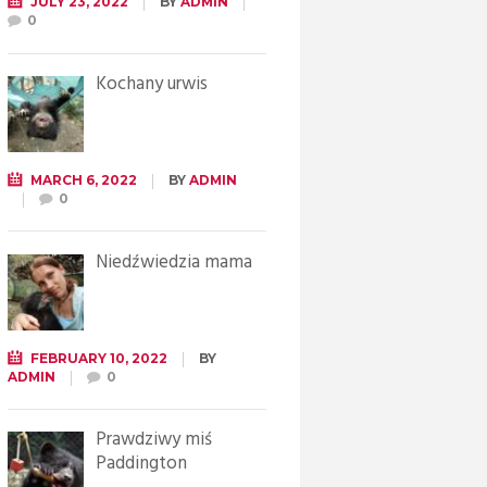
JULY 23, 2022
BY
ADMIN
0
Kochany urwis
MARCH 6, 2022
BY
ADMIN
0
Niedźwiedzia mama
FEBRUARY 10, 2022
BY
ADMIN
0
Prawdziwy miś
Paddington