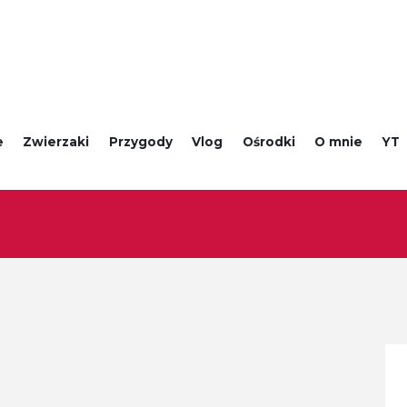
e
Zwierzaki
Przygody
Vlog
Ośrodki
O mnie
YT