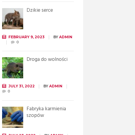
Dzikie serce
FEBRUARY 9, 2023
BY
ADMIN
0
Droga do wolności
JULY 31, 2022
BY
ADMIN
0
Fabryka karmienia
szopów