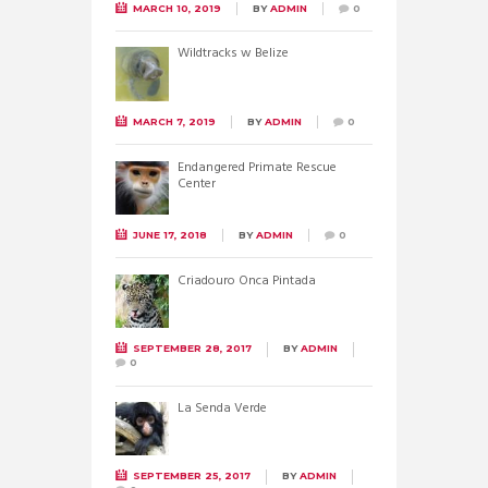
MARCH 10, 2019
BY
ADMIN
0
Wildtracks w Belize
MARCH 7, 2019
BY
ADMIN
0
Endangered Primate Rescue
Center
JUNE 17, 2018
BY
ADMIN
0
Criadouro Onca Pintada
SEPTEMBER 28, 2017
BY
ADMIN
0
La Senda Verde
SEPTEMBER 25, 2017
BY
ADMIN