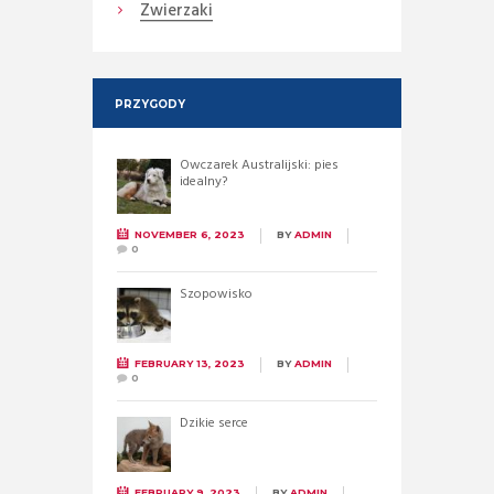
Zwierzaki
PRZYGODY
Owczarek Australijski: pies
idealny?
NOVEMBER 6, 2023
BY
ADMIN
0
Szopowisko
FEBRUARY 13, 2023
BY
ADMIN
0
Dzikie serce
FEBRUARY 9, 2023
BY
ADMIN