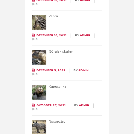
DECEMBER 18, 2021
BY
ADMIN
0
Zebra
DECEMBER 10, 2021
BY
ADMIN
0
Góralek skalny
DECEMBER 5, 2021
BY
ADMIN
0
Kapucynka
OCTOBER 27, 2021
BY
ADMIN
0
Nosorożec