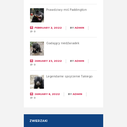
Prawdziwy miś Paddington
FEBRUARY 2, 2022
BY
ADMIN
0
Gadający niedźwiadek
JANUARY 23, 2022
BY
ADMIN
0
Legendarne spojrzenie Takiego
JANUARY 6, 2022
BY
ADMIN
0
ZWIERZAKI