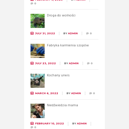
0
Droga do wolności
JULY 31, 2022
BY
ADMIN
0
Fabryka karmienia szopów
JULY 23, 2022
BY
ADMIN
0
Kochany urwis
MARCH 6, 2022
BY
ADMIN
0
Niedźwiedzia mama
FEBRUARY 10, 2022
BY
ADMIN
0