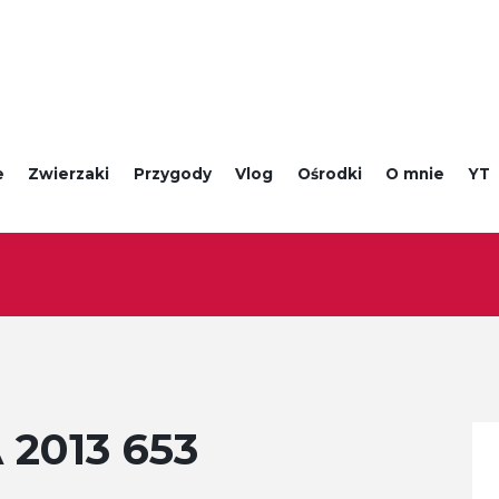
e
Zwierzaki
Przygody
Vlog
Ośrodki
O mnie
YT
2013 653