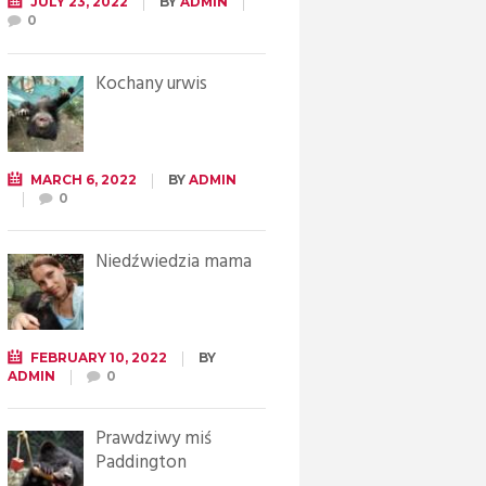
JULY 23, 2022
BY
ADMIN
0
Kochany urwis
MARCH 6, 2022
BY
ADMIN
0
Niedźwiedzia mama
FEBRUARY 10, 2022
BY
ADMIN
0
Prawdziwy miś
Paddington