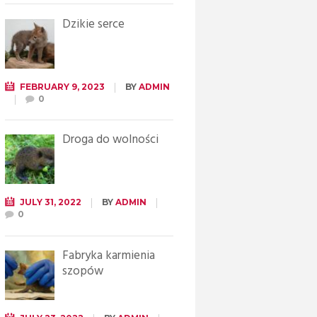
Dzikie serce
FEBRUARY 9, 2023
BY
ADMIN
0
Droga do wolności
JULY 31, 2022
BY
ADMIN
0
Fabryka karmienia
szopów