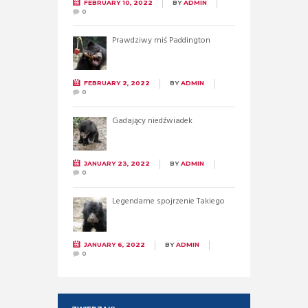
FEBRUARY 10, 2022
BY
ADMIN
0
Prawdziwy miś Paddington
FEBRUARY 2, 2022
BY
ADMIN
0
Gadający niedźwiadek
JANUARY 23, 2022
BY
ADMIN
0
Legendarne spojrzenie Takiego
JANUARY 6, 2022
BY
ADMIN
0