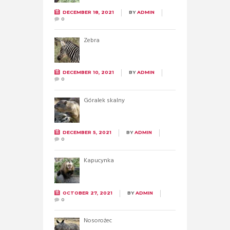
DECEMBER 18, 2021
BY
ADMIN
0
Zebra
DECEMBER 10, 2021
BY
ADMIN
0
Góralek skalny
DECEMBER 5, 2021
BY
ADMIN
0
Kapucynka
OCTOBER 27, 2021
BY
ADMIN
0
Nosorożec