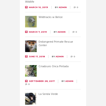
MARCH 10, 2019
BY
ADMIN
0
Wildtracks w Belize
MARCH 7, 2019
BY
ADMIN
0
Endangered Primate Rescue
Center
JUNE 17, 2018
BY
ADMIN
0
Criadouro Onca Pintada
SEPTEMBER 28, 2017
BY
ADMIN
0
La Senda Verde