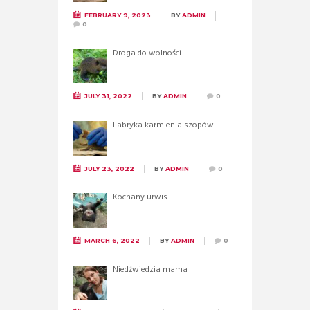
FEBRUARY 9, 2023
BY
ADMIN
0
Droga do wolności
JULY 31, 2022
BY
ADMIN
0
Fabryka karmienia szopów
JULY 23, 2022
BY
ADMIN
0
Kochany urwis
MARCH 6, 2022
BY
ADMIN
0
Niedźwiedzia mama