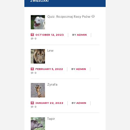
ZWIERZAKI
Quiz: Rozpoznaj Rasy Psów 🐶
OCTOBER 12, 2023
BY
ADMIN
0
Lew
FEBRUARY 5, 2022
BY
ADMIN
0
Żyrafa
JANUARY 22, 2022
BY
ADMIN
0
Tapir