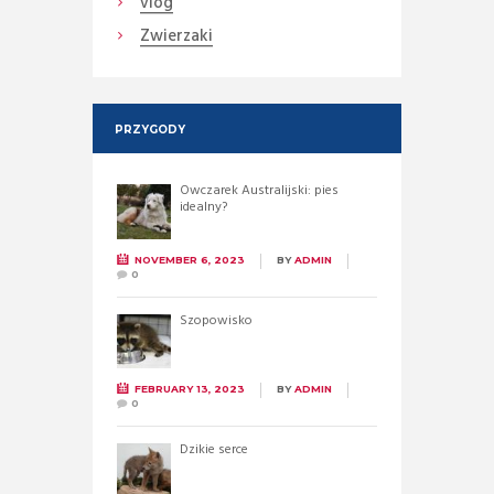
vlog
Zwierzaki
PRZYGODY
Owczarek Australijski: pies
idealny?
NOVEMBER 6, 2023
BY
ADMIN
0
Szopowisko
FEBRUARY 13, 2023
BY
ADMIN
0
Dzikie serce