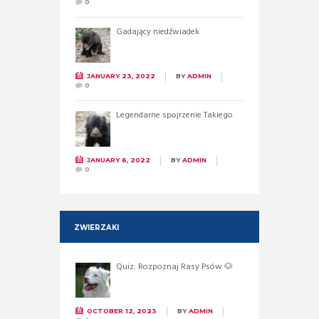
0
Gadający niedźwiadek
JANUARY 23, 2022
BY
ADMIN
0
Legendarne spojrzenie Takiego
JANUARY 6, 2022
BY
ADMIN
0
ZWIERZAKI
Quiz: Rozpoznaj Rasy Psów 🐶
OCTOBER 12, 2023
BY
ADMIN