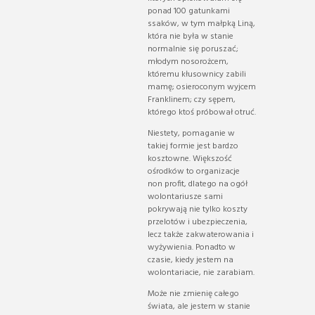
ponad 100 gatunkami
ssaków, w tym małpką Liną,
która nie była w stanie
normalnie się poruszać;
młodym nosorożcem,
któremu kłusownicy zabili
mamę; osieroconym wyjcem
Franklinem; czy sępem,
którego ktoś próbował otruć.
Niestety, pomaganie w
takiej formie jest bardzo
kosztowne. Większość
ośrodków to organizacje
non profit, dlatego na ogół
wolontariusze sami
pokrywają nie tylko koszty
przelotów i ubezpieczenia,
lecz także zakwaterowania i
wyżywienia. Ponadto w
czasie, kiedy jestem na
wolontariacie, nie zarabiam.
Może nie zmienię całego
świata, ale jestem w stanie