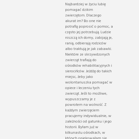
Najbardziej w życiu lubię
pomagać dzikim
zwierzętom. Dlaczego
akurat im? Bo one nie
potrafią poprosić o pomoc, a
często jej potrzebują. Ludzie
niszczą ich domy, zabijają je,
ranią, odbierają rodziców
albo traktują je jak zabawki.
Niektóre ze skrzywdzonych
zwierząt trafiają do
ośrodków rehabilitacyjnych i
sierocińców. Jeżdżę do takich
miejsc, żeby jako
wolontariuszka pomagać w
opiece i leczeniu tych
zwierząt. Jeśli to możliwe,
wypuszczamy je z
powrotem na wolność. Z
każdym zwierzęciem
pracujemy indywidualnie, w
zależności od gatunku i jego
historii. Byłam już w
kilkunastu ośrodkach, w
których opiekowałam się