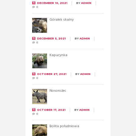
DECEMBER 10, 2021
BY
ADMIN
0
Góralek skalny
DECEMBER 5, 2021
BY
ADMIN
0
Kapucynka
OCTOBER 27, 2021
BY
ADMIN
0
Nosorożec
OCTOBER 17, 2021
BY
ADMIN
0
Bolita południowa