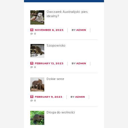
Owczarek Australijski: pies
idealny?
NOVEMBER 6, 2023
BY
ADMIN
0
Szopowisko
FEBRUARY 13, 2023
BY
ADMIN
0
Dzikie serce
FEBRUARY 9, 2023
BY
ADMIN
0
Droga do wolności