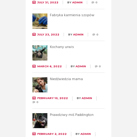
JULY 31, 2022
BY
ADMIN
0
Fabryka karmienia szopów
JULY 23, 2022
BY
ADMIN
0
Kochany urwis
MARCH 6, 2022
BY
ADMIN
0
Niedźwiedzia mama
FEBRUARY 10, 2022
BY
ADMIN
0
Prawdziwy miś Paddington
FEBRUARY 2, 2022
BY
ADMIN