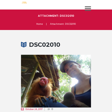
ATTACHMENT: DSC02010
Home
Attachment: DSC02010
DSC02010
October 24, 2017
0