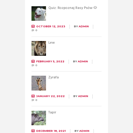
Quiz: Rozpoznaj Rasy Psów 🐶
OCTOBER 12, 2023
BY
ADMIN
0
Lew
FEBRUARY 5, 2022
BY
ADMIN
0
Żyrafa
JANUARY 22, 2022
BY
ADMIN
0
Tapir
DECEMBER 18, 2021
BY
ADMIN