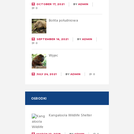
OCTOBER 17, 2021
BY
ADMIN
0
Bolita południowa
SEPTEMBER 16, 2021
BY
ADMIN
0
Wyjec
JULY 24, 2021
BY
ADMIN
0
OŚRODKI
Kangaloola Wildlife Shelter
MARCH 10, 2019
BY
ADMIN
0