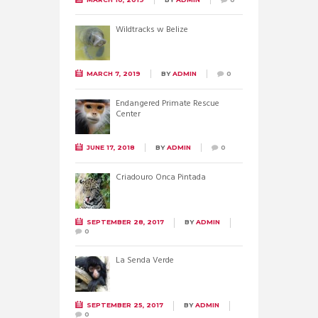
Wildtracks w Belize
MARCH 7, 2019
BY
ADMIN
0
Endangered Primate Rescue
Center
JUNE 17, 2018
BY
ADMIN
0
Criadouro Onca Pintada
SEPTEMBER 28, 2017
BY
ADMIN
0
La Senda Verde
SEPTEMBER 25, 2017
BY
ADMIN
0