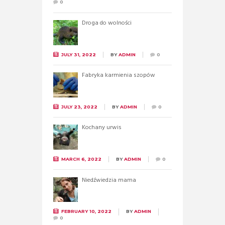
0
Droga do wolności
JULY 31, 2022
BY
ADMIN
0
Fabryka karmienia szopów
JULY 23, 2022
BY
ADMIN
0
Kochany urwis
MARCH 6, 2022
BY
ADMIN
0
Niedźwiedzia mama
FEBRUARY 10, 2022
BY
ADMIN
0