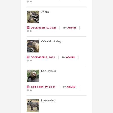
0
Zebra
DECEMBER 10, 2021
BY
ADMIN
0
Góralek skalny
DECEMBER 5, 2021
BY
ADMIN
0
Kapucynka
OCTOBER 27, 2021
BY
ADMIN
0
Nosorożec