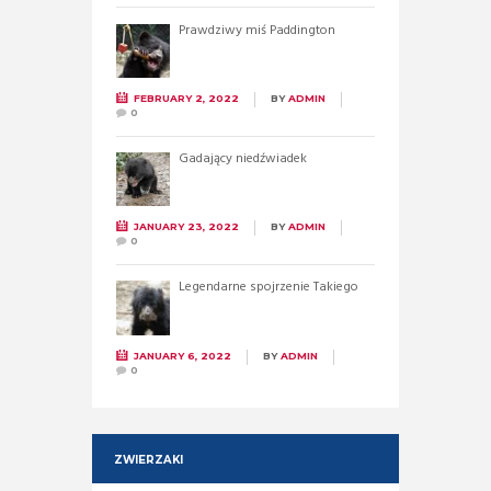
Prawdziwy miś Paddington
FEBRUARY 2, 2022
BY
ADMIN
0
Gadający niedźwiadek
JANUARY 23, 2022
BY
ADMIN
0
Legendarne spojrzenie Takiego
JANUARY 6, 2022
BY
ADMIN
0
ZWIERZAKI