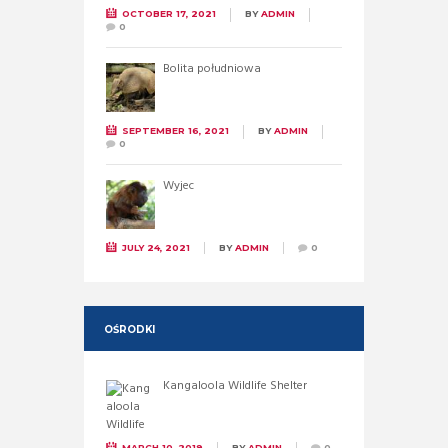
OCTOBER 17, 2021
BY
ADMIN
0
Bolita południowa
SEPTEMBER 16, 2021
BY
ADMIN
0
Wyjec
JULY 24, 2021
BY
ADMIN
0
OŚRODKI
Kangaloola Wildlife Shelter
MARCH 10, 2019
BY
ADMIN
0