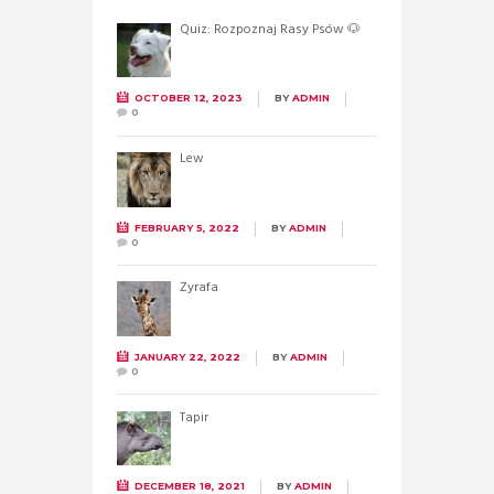
Quiz: Rozpoznaj Rasy Psów 🐶
OCTOBER 12, 2023
BY
ADMIN
0
Lew
FEBRUARY 5, 2022
BY
ADMIN
0
Żyrafa
JANUARY 22, 2022
BY
ADMIN
0
Tapir
DECEMBER 18, 2021
BY
ADMIN