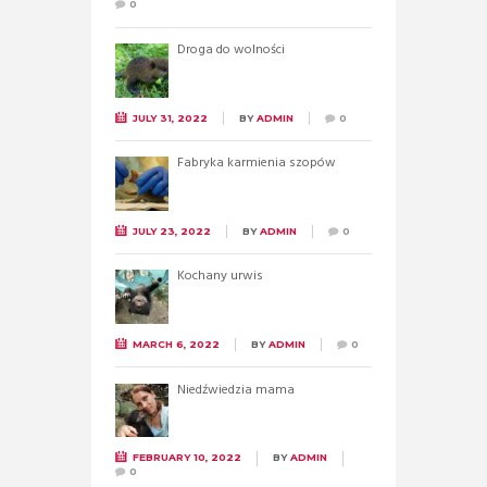
0
Droga do wolności
JULY 31, 2022
BY
ADMIN
0
Fabryka karmienia szopów
JULY 23, 2022
BY
ADMIN
0
Kochany urwis
MARCH 6, 2022
BY
ADMIN
0
Niedźwiedzia mama
FEBRUARY 10, 2022
BY
ADMIN
0