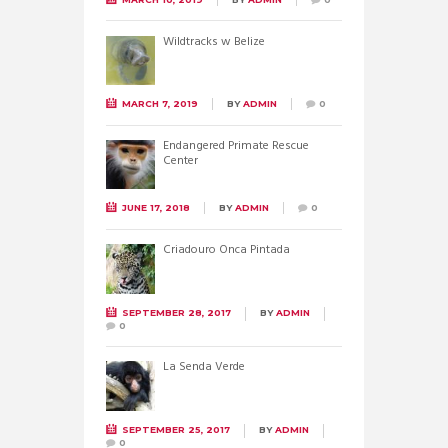
Wildtracks w Belize
MARCH 7, 2019
BY
ADMIN
0
Endangered Primate Rescue
Center
JUNE 17, 2018
BY
ADMIN
0
Criadouro Onca Pintada
SEPTEMBER 28, 2017
BY
ADMIN
0
La Senda Verde
SEPTEMBER 25, 2017
BY
ADMIN
0