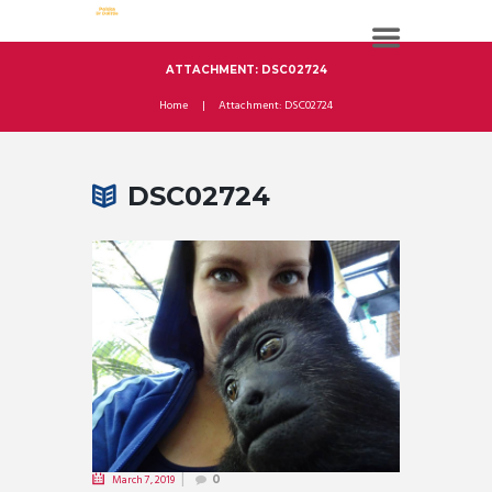
ATTACHMENT: DSC02724
Home
Attachment: DSC02724
DSC02724
March 7, 2019
0