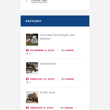
Zwierzaki
PRZYGODY
Owczarek Australijski: pies
idealny?
NOVEMBER 6, 2023
BY
ADMIN
0
Szopowisko
FEBRUARY 13, 2023
BY
ADMIN
0
Dzikie serce
FEBRUARY 9, 2023
BY
ADMIN