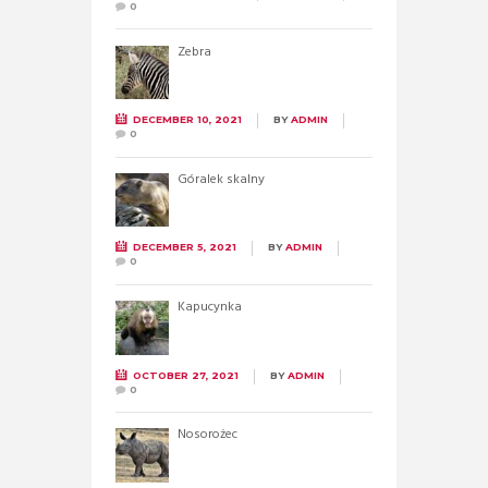
0
Zebra
DECEMBER 10, 2021
BY
ADMIN
0
Góralek skalny
DECEMBER 5, 2021
BY
ADMIN
0
Kapucynka
OCTOBER 27, 2021
BY
ADMIN
0
Nosorożec