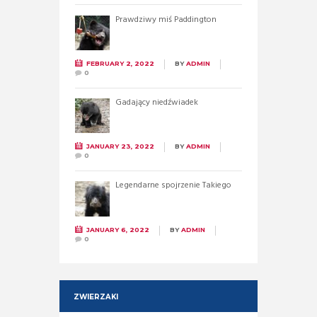
Prawdziwy miś Paddington
FEBRUARY 2, 2022
BY
ADMIN
0
Gadający niedźwiadek
JANUARY 23, 2022
BY
ADMIN
0
Legendarne spojrzenie Takiego
JANUARY 6, 2022
BY
ADMIN
0
ZWIERZAKI