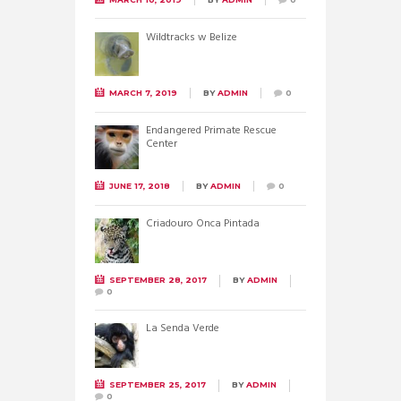
Wildtracks w Belize
MARCH 7, 2019
BY
ADMIN
0
Endangered Primate Rescue
Center
JUNE 17, 2018
BY
ADMIN
0
Criadouro Onca Pintada
SEPTEMBER 28, 2017
BY
ADMIN
0
La Senda Verde
SEPTEMBER 25, 2017
BY
ADMIN
0