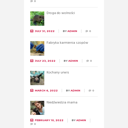
0
Droga do wolności
JULY 31, 2022
BY
ADMIN
0
Fabryka karmienia szopów
JULY 23, 2022
BY
ADMIN
0
Kochany urwis
MARCH 6, 2022
BY
ADMIN
0
Niedźwiedzia mama
FEBRUARY 10, 2022
BY
ADMIN
0