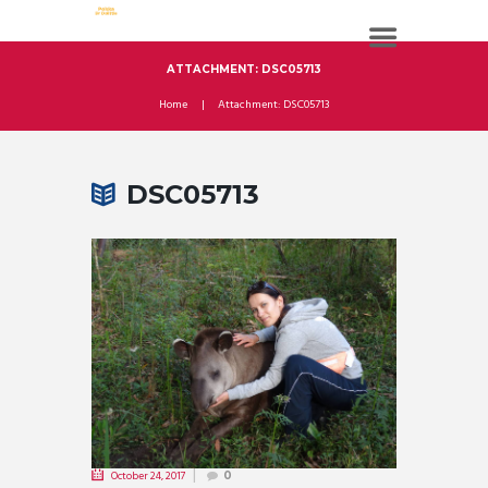
ATTACHMENT: DSC05713
Home
Attachment: DSC05713
DSC05713
October 24, 2017
0