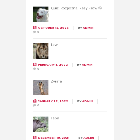
Quiz: Rozpoznaj Rasy Psów 🐶
OCTOBER 12, 2023
BY
ADMIN
0
Lew
FEBRUARY 5, 2022
BY
ADMIN
0
Żyrafa
JANUARY 22, 2022
BY
ADMIN
0
Tapir
DECEMBER 18, 2021
BY
ADMIN