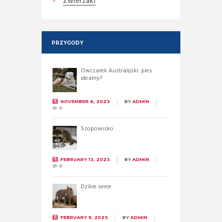
Zwierzaki
PRZYGODY
Owczarek Australijski: pies
idealny?
NOVEMBER 6, 2023
BY
ADMIN
0
Szopowisko
FEBRUARY 13, 2023
BY
ADMIN
0
Dzikie serce
FEBRUARY 9, 2023
BY
ADMIN