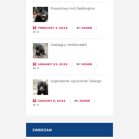
Prawdziwy miś Paddington
FEBRUARY 2, 2022
BY
ADMIN
0
Gadający niedźwiadek
JANUARY 23, 2022
BY
ADMIN
0
Legendarne spojrzenie Takiego
JANUARY 6, 2022
BY
ADMIN
0
ZWIERZAKI