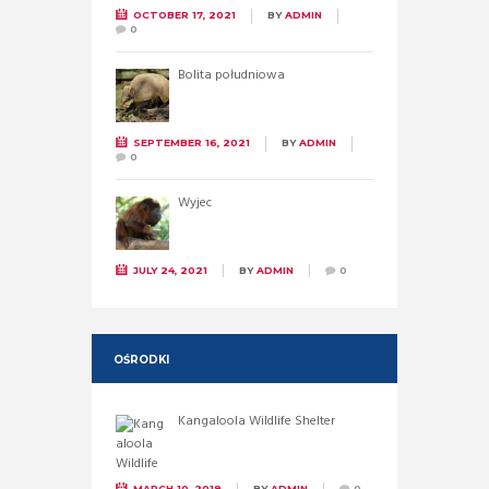
OCTOBER 17, 2021
BY
ADMIN
0
Bolita południowa
SEPTEMBER 16, 2021
BY
ADMIN
0
Wyjec
JULY 24, 2021
BY
ADMIN
0
OŚRODKI
Kangaloola Wildlife Shelter
MARCH 10, 2019
BY
ADMIN
0