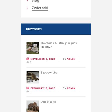
vlog
Zwierzaki
PRZYGODY
Owczarek Australijski: pies
idealny?
NOVEMBER 6, 2023
BY
ADMIN
0
Szopowisko
FEBRUARY 13, 2023
BY
ADMIN
0
Dzikie serce