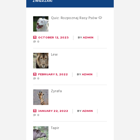
ZWIERZAKI
Quiz: Rozpoznaj Rasy Psów 🐶
OCTOBER 12, 2023
BY
ADMIN
0
Lew
FEBRUARY 5, 2022
BY
ADMIN
0
Żyrafa
JANUARY 22, 2022
BY
ADMIN
0
Tapir