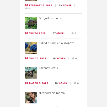
FEBRUARY 9, 2023
BY
ADMIN
0
Droga do wolności
JULY 31, 2022
BY
ADMIN
0
Fabryka karmienia szopów
JULY 23, 2022
BY
ADMIN
0
Kochany urwis
MARCH 6, 2022
BY
ADMIN
0
Niedźwiedzia mama