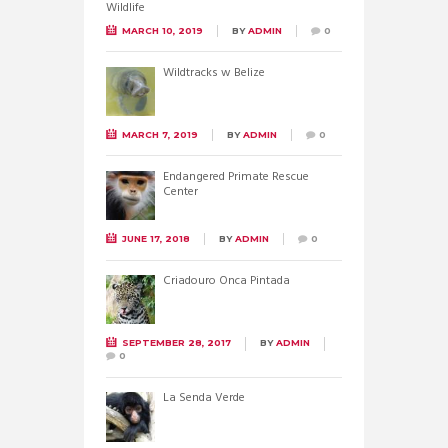
MARCH 10, 2019
BY
ADMIN
0
Wildtracks w Belize
MARCH 7, 2019
BY
ADMIN
0
Endangered Primate Rescue
Center
JUNE 17, 2018
BY
ADMIN
0
Criadouro Onca Pintada
SEPTEMBER 28, 2017
BY
ADMIN
0
La Senda Verde