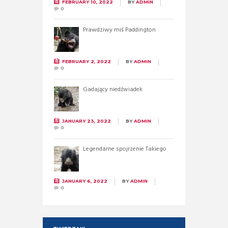
FEBRUARY 10, 2022
BY
ADMIN
0
Prawdziwy miś Paddington
FEBRUARY 2, 2022
BY
ADMIN
0
Gadający niedźwiadek
JANUARY 23, 2022
BY
ADMIN
0
Legendarne spojrzenie Takiego
JANUARY 6, 2022
BY
ADMIN
0