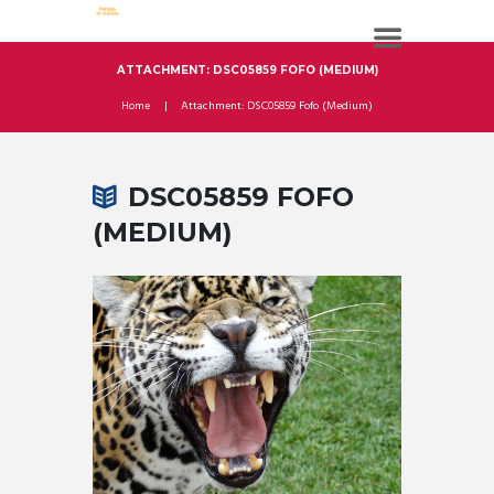
ATTACHMENT: DSC05859 FOFO (MEDIUM)
Home
Attachment: DSC05859 Fofo (Medium)
DSC05859 FOFO
(MEDIUM)