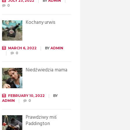
JULY 23, 2022
BY
ADMIN
0
Kochany urwis
MARCH 6, 2022
BY
ADMIN
0
Niedźwiedzia mama
FEBRUARY 10, 2022
BY
ADMIN
0
Prawdziwy miś
Paddington