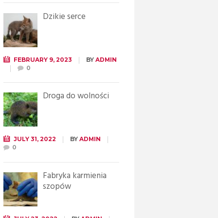
Dzikie serce
FEBRUARY 9, 2023
BY
ADMIN
0
Droga do wolności
JULY 31, 2022
BY
ADMIN
0
Fabryka karmienia
szopów