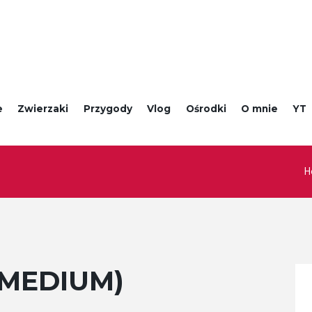
e
Zwierzaki
Przygody
Vlog
Ośrodki
O mnie
YT
H
(MEDIUM)