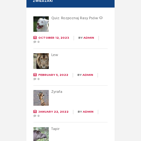
ZWIERZAKI
Quiz: Rozpoznaj Rasy Psów 🐶
OCTOBER 12, 2023
BY
ADMIN
0
Lew
FEBRUARY 5, 2022
BY
ADMIN
0
Żyrafa
JANUARY 22, 2022
BY
ADMIN
0
Tapir