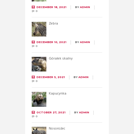
DECEMBER 18, 2021
BY
ADMIN
0
Zebra
DECEMBER 10, 2021
BY
ADMIN
0
Góralek skalny
DECEMBER 5, 2021
BY
ADMIN
0
Kapucynka
OCTOBER 27, 2021
BY
ADMIN
0
Nosorożec