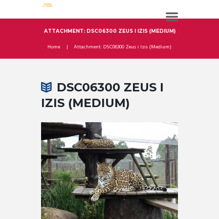
ATTACHMENT: DSC06300 ZEUS I IZIS (MEDIUM)
Home
Attachment: DSC06300 Zeus i Izis (Medium)
DSC06300 ZEUS I
IZIS (MEDIUM)