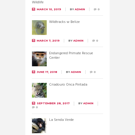
MARCH 10, 2019
BY
ADMIN
0
Wildtracks w Belize
MARCH 7, 2019
BY
ADMIN
0
Endangered Primate Rescue
Center
JUNE 17, 2018
BY
ADMIN
0
Criadouro Onca Pintada
SEPTEMBER 28, 2017
BY
ADMIN
0
La Senda Verde