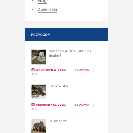
vlog
Zwierzaki
PRZYGODY
Owczarek Australijski: pies
idealny?
NOVEMBER 6, 2023
BY
ADMIN
0
Szopowisko
FEBRUARY 13, 2023
BY
ADMIN
0
Dzikie serce