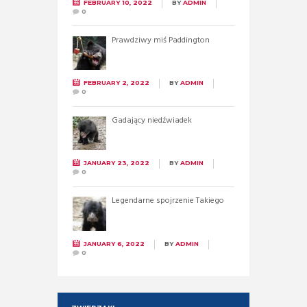
FEBRUARY 10, 2022
BY
ADMIN
0
Prawdziwy miś Paddington
FEBRUARY 2, 2022
BY
ADMIN
0
Gadający niedźwiadek
JANUARY 23, 2022
BY
ADMIN
0
Legendarne spojrzenie Takiego
JANUARY 6, 2022
BY
ADMIN
0