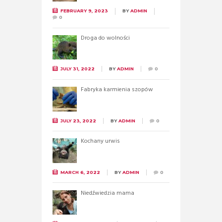
FEBRUARY 9, 2023
BY
ADMIN
0
Droga do wolności
JULY 31, 2022
BY
ADMIN
0
Fabryka karmienia szopów
JULY 23, 2022
BY
ADMIN
0
Kochany urwis
MARCH 6, 2022
BY
ADMIN
0
Niedźwiedzia mama