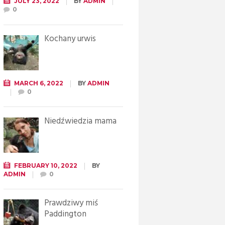
JULY 23, 2022
BY
ADMIN
0
Kochany urwis
MARCH 6, 2022
BY
ADMIN
0
Niedźwiedzia mama
FEBRUARY 10, 2022
BY
ADMIN
0
Prawdziwy miś
Paddington