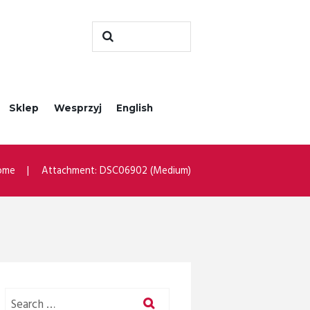
Sklep
Wesprzyj
English
ome
Attachment: DSC06902 (Medium)