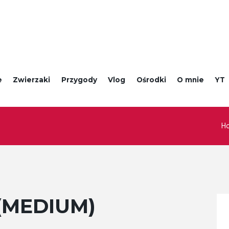
e
Zwierzaki
Przygody
Vlog
Ośrodki
O mnie
YT
H
(MEDIUM)