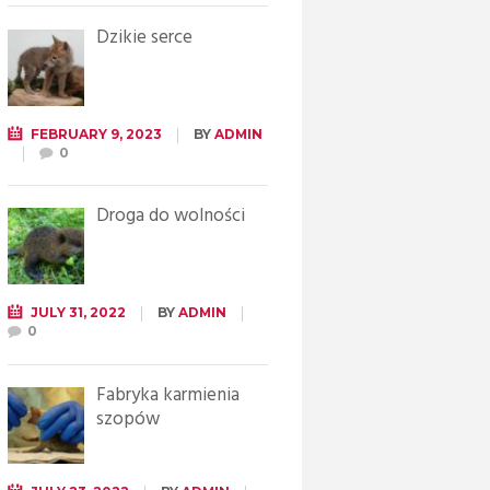
Dzikie serce
FEBRUARY 9, 2023
BY
ADMIN
0
Droga do wolności
JULY 31, 2022
BY
ADMIN
0
Fabryka karmienia
szopów