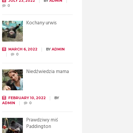
JULY 23, 2022
BY
ADMIN
0
Kochany urwis
MARCH 6, 2022
BY
ADMIN
0
Niedźwiedzia mama
FEBRUARY 10, 2022
BY
ADMIN
0
Prawdziwy miś
Paddington