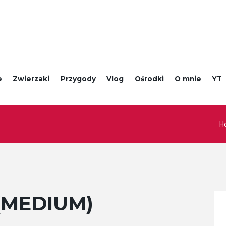
e
Zwierzaki
Przygody
Vlog
Ośrodki
O mnie
YT
H
(MEDIUM)