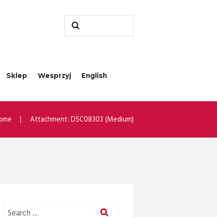
Sklep
Wesprzyj
English
ome
Attachment: DSC08303 (Medium)