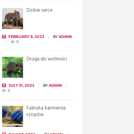
Dzikie serce
FEBRUARY 9, 2023
BY
ADMIN
0
Droga do wolności
JULY 31, 2022
BY
ADMIN
0
Fabryka karmienia
szopów