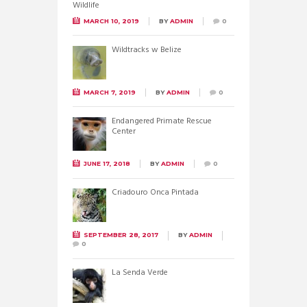
MARCH 10, 2019
BY
ADMIN
0
Wildtracks w Belize
MARCH 7, 2019
BY
ADMIN
0
Endangered Primate Rescue
Center
JUNE 17, 2018
BY
ADMIN
0
Criadouro Onca Pintada
SEPTEMBER 28, 2017
BY
ADMIN
0
La Senda Verde