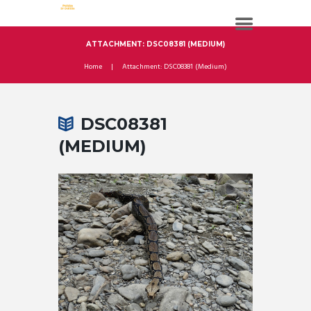
ATTACHMENT: DSC08381 (MEDIUM)
Home
Attachment: DSC08381 (Medium)
DSC08381
(MEDIUM)