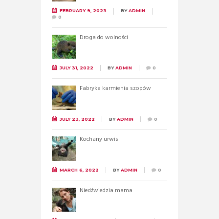
FEBRUARY 9, 2023
BY
ADMIN
0
Droga do wolności
JULY 31, 2022
BY
ADMIN
0
Fabryka karmienia szopów
JULY 23, 2022
BY
ADMIN
0
Kochany urwis
MARCH 6, 2022
BY
ADMIN
0
Niedźwiedzia mama