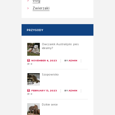
vlog
Zwierzaki
PRZYGODY
Owczarek Australijski: pies
idealny?
NOVEMBER 6, 2023
BY
ADMIN
0
Szopowisko
FEBRUARY 13, 2023
BY
ADMIN
0
Dzikie serce