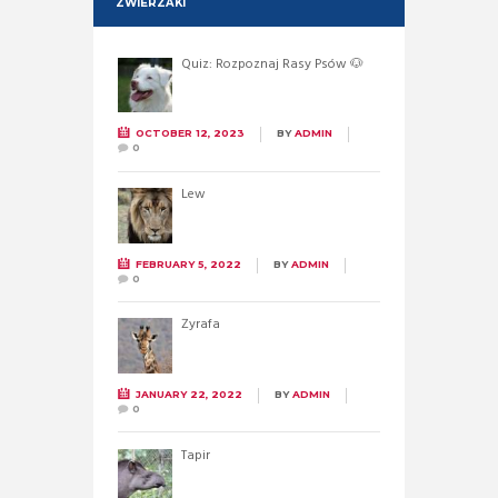
ZWIERZAKI
Quiz: Rozpoznaj Rasy Psów 🐶
OCTOBER 12, 2023
BY
ADMIN
0
Lew
FEBRUARY 5, 2022
BY
ADMIN
0
Żyrafa
JANUARY 22, 2022
BY
ADMIN
0
Tapir