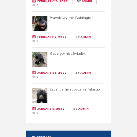
FEBRUARY 10, 2022
BY
ADMIN
0
Prawdziwy miś Paddington
FEBRUARY 2, 2022
BY
ADMIN
0
Gadający niedźwiadek
JANUARY 23, 2022
BY
ADMIN
0
Legendarne spojrzenie Takiego
JANUARY 6, 2022
BY
ADMIN
0