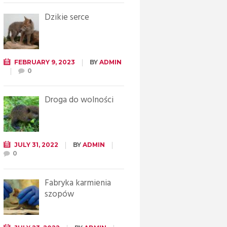
Dzikie serce
FEBRUARY 9, 2023
BY
ADMIN
0
Droga do wolności
JULY 31, 2022
BY
ADMIN
0
Fabryka karmienia
szopów