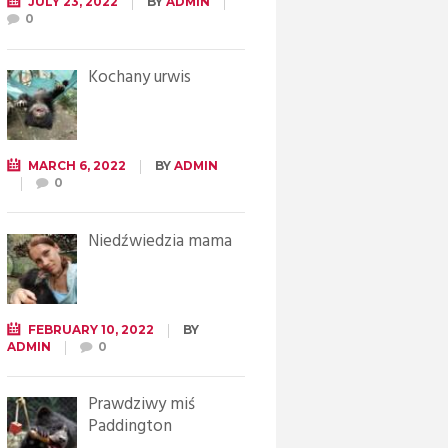
JULY 23, 2022
BY
ADMIN
0
Kochany urwis
MARCH 6, 2022
BY
ADMIN
0
Niedźwiedzia mama
FEBRUARY 10, 2022
BY
ADMIN
0
Prawdziwy miś
Paddington