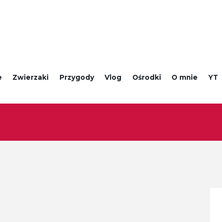
e
Zwierzaki
Przygody
Vlog
Ośrodki
O mnie
YT