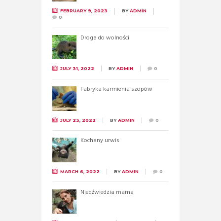
FEBRUARY 9, 2023
BY
ADMIN
0
Droga do wolności
JULY 31, 2022
BY
ADMIN
0
Fabryka karmienia szopów
JULY 23, 2022
BY
ADMIN
0
Kochany urwis
MARCH 6, 2022
BY
ADMIN
0
Niedźwiedzia mama