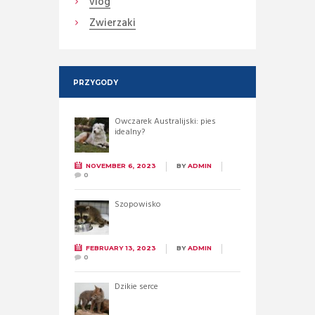
vlog
Zwierzaki
PRZYGODY
Owczarek Australijski: pies
idealny?
NOVEMBER 6, 2023
BY
ADMIN
0
Szopowisko
FEBRUARY 13, 2023
BY
ADMIN
0
Dzikie serce