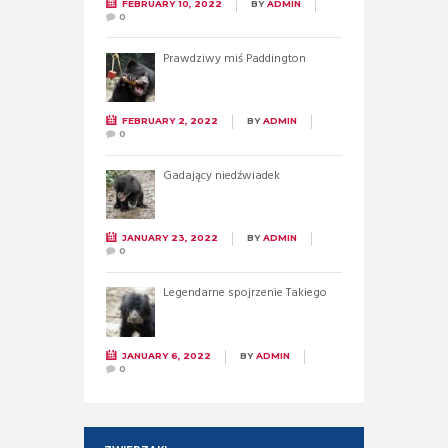
FEBRUARY 10, 2022
BY
ADMIN
0
Prawdziwy miś Paddington
FEBRUARY 2, 2022
BY
ADMIN
0
Gadający niedźwiadek
JANUARY 23, 2022
BY
ADMIN
0
Legendarne spojrzenie Takiego
JANUARY 6, 2022
BY
ADMIN
0