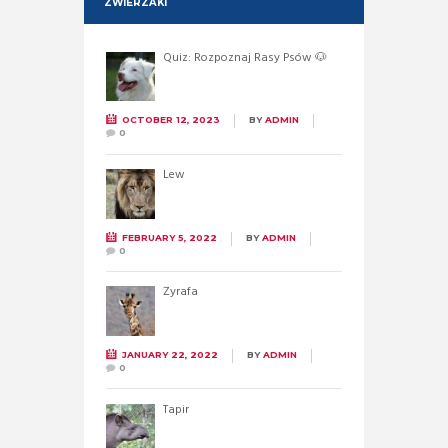
ZWIERZAKI
Quiz: Rozpoznaj Rasy Psów 🐶
OCTOBER 12, 2023
BY
ADMIN
0
Lew
FEBRUARY 5, 2022
BY
ADMIN
0
Żyrafa
JANUARY 22, 2022
BY
ADMIN
0
Tapir