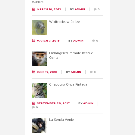
MARCH 10, 2019
BY
ADMIN
0
Wildtracks w Belize
MARCH 7, 2019
BY
ADMIN
0
Endangered Primate Rescue
Center
JUNE 17, 2018
BY
ADMIN
0
Criadouro Onca Pintada
SEPTEMBER 28, 2017
BY
ADMIN
0
La Senda Verde