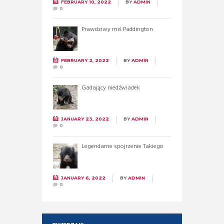
FEBRUARY 10, 2022
BY
ADMIN
0
Prawdziwy miś Paddington
FEBRUARY 2, 2022
BY
ADMIN
0
Gadający niedźwiadek
JANUARY 23, 2022
BY
ADMIN
0
Legendarne spojrzenie Takiego
JANUARY 6, 2022
BY
ADMIN
0