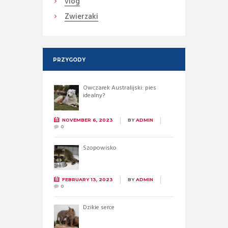
vlog
Zwierzaki
PRZYGODY
Owczarek Australijski: pies
idealny?
NOVEMBER 6, 2023
BY
ADMIN
0
Szopowisko
FEBRUARY 13, 2023
BY
ADMIN
0
Dzikie serce