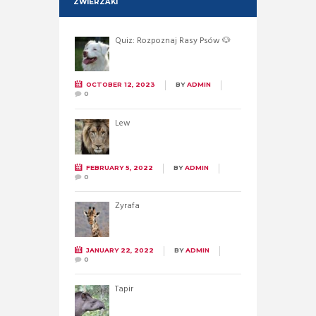
ZWIERZAKI
Quiz: Rozpoznaj Rasy Psów 🐶
OCTOBER 12, 2023
BY
ADMIN
0
Lew
FEBRUARY 5, 2022
BY
ADMIN
0
Żyrafa
JANUARY 22, 2022
BY
ADMIN
0
Tapir