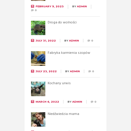
FEBRUARY 9, 2023
BY
ADMIN
0
Droga do wolności
JULY 31, 2022
BY
ADMIN
0
Fabryka karmienia szopów
JULY 23, 2022
BY
ADMIN
0
Kochany urwis
MARCH 6, 2022
BY
ADMIN
0
Niedźwiedzia mama