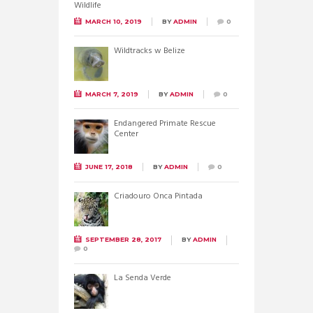
MARCH 10, 2019
BY
ADMIN
0
Wildtracks w Belize
MARCH 7, 2019
BY
ADMIN
0
Endangered Primate Rescue
Center
JUNE 17, 2018
BY
ADMIN
0
Criadouro Onca Pintada
SEPTEMBER 28, 2017
BY
ADMIN
0
La Senda Verde